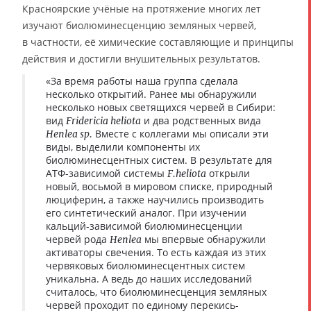
Красноярские учёные на протяжение многих лет
изучают биолюминесценцию земляных червей,
в частности, её химические составляющие и принципы
действия и достигли внушительных результатов.
«За время работы наша группа сделала
несколько открытий. Ранее мы обнаружили
несколько новых светящихся червей в Сибири:
вид
и два родственных вида
Fridericia heliota
Вместе с коллегами мы описали эти
Henlea sp.
виды, выделили компоненты их
биолюминесцентных систем. В результате для
АТФ-зависимой системы
открыли
F.heliota
новый, восьмой в мировом списке, природный
люциферин, а также научились производить
его синтетический аналог. При изучении
кальций-зависимой биолюминесценции
червей рода
мы впервые обнаружили
Henlea
активаторы свечения. То есть каждая из этих
червяковых биолюминесцентных систем
уникальна. А ведь до наших исследований
считалось, что биолюминесценция земляных
червей проходит по единому перекись-