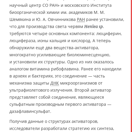
научный центр СО РАН» и московского Института
биоорганической химии им. академиков М. М.
Шемякина и Ю. А. Овчинникова
РАН
ранее установили,
что для производства света червям
Henlea sp.
требуются четыре основных компонента: люциферин,
люцифераза, ионы кальция и кислород. А теперь
обнаружили ещё два вещества-активатора,
многократно усиливающие биолюминесценцию,
и установили их структуры. Одно из них оказалось
аналогом витамина рибофлавина. Ранее его находили
в археях и бактериях, это соединение — часть
механизма защиты
ДНК
микроорганизмов от
ультрафиолетового излучения. Второй активатор
представляет собой соединение, являющееся
сульфатным производным первого активатора —
дазафлавинсульфат.
Получив данные о структурах активаторов,
исследователи разработали стратегию их синтеза,