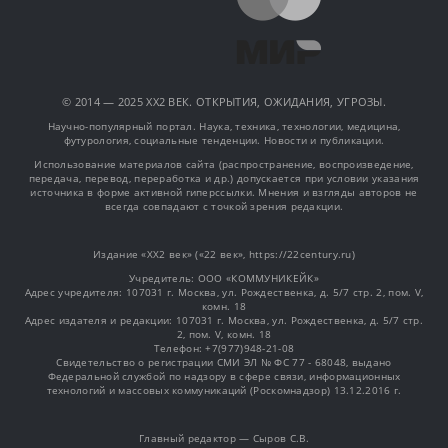
© 2014 — 2025 XX2 ВЕК. ОТКРЫТИЯ, ОЖИДАНИЯ, УГРОЗЫ.
Научно-популярный портал. Наука, техника, технологии, медицина,
футурология, социальные тенденции. Новости и публикации.
Использование материалов сайта (распространение, воспроизведение,
передача, перевод, переработка и др.) допускается при условии указания
источника в форме активной гиперссылки. Мнения и взгляды авторов не
всегда совпадают с точкой зрения редакции.
Издание «XX2 век» («22 век», https://22century.ru)
Учредитель: OOO «КОММУНИКЕЙК»
Адрес учредителя: 107031 г. Москва, ул. Рождественка, д. 5/7 стр. 2, пом. V,
комн. 18
Адрес издателя и редакции: 107031 г. Москва, ул. Рождественка, д. 5/7 стр.
2, пом. V, комн. 18
Телефон: +7(977)948-21-08
Свидетельство о регистрации СМИ ЭЛ № ФС 77 - 68048, выдано
Федеральной службой по надзору в сфере связи, информационных
технологий и массовых коммуникаций (Роскомнадзор) 13.12.2016 г.
Главный редактор — Сыров С.В.