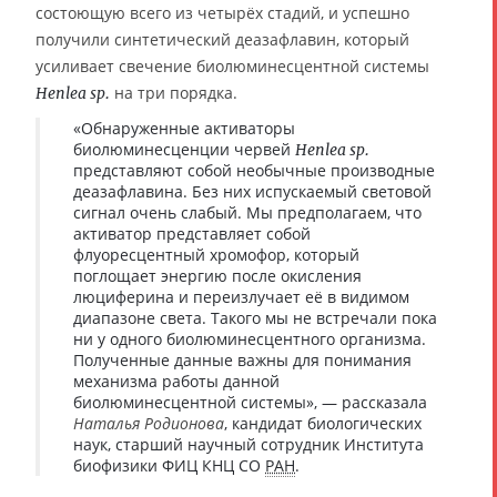
состоющую всего из четырёх стадий, и успешно
получили синтетический деазафлавин, который
усиливает свечение биолюминесцентной системы
на три порядка.
Henlea sp.
«Обнаруженные активаторы
биолюминесценции червей
Henlea sp.
представляют собой необычные производные
деазафлавина. Без них испускаемый световой
сигнал очень слабый. Мы предполагаем, что
активатор представляет собой
флуоресцентный хромофор, который
поглощает энергию после окисления
люциферина и переизлучает её в видимом
диапазоне света. Такого мы не встречали пока
ни у одного биолюминесцентного организма.
Полученные данные важны для понимания
механизма работы данной
биолюминесцентной системы», — рассказала
Наталья Родионова
, кандидат биологических
наук, старший научный сотрудник Института
биофизики ФИЦ КНЦ СО
РАН
.