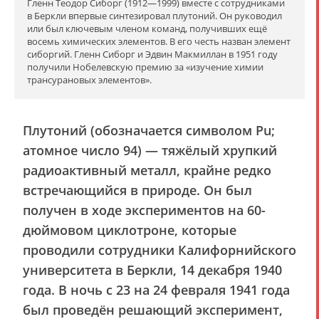
Гленн Теодор Сиборг (1912—1999) вместе с сотрудниками
в Беркли впервые синтезировал плутоний. Он руководил
или был ключевым членом команд, получивших ещё
восемь химических элементов. В его честь назван элемент
сиборгий. Гленн Сиборг и Эдвин Макмиллан в 1951 году
получили Нобелевскую премию за «изучение химии
трансурановых элементов».
Плутоний (обозначается символом
Pu
;
атомное число 94) — тяжёлый хрупкий
радиоактивный металл, крайне редко
встречающийся в природе. Он был
получен в ходе экспериментов на 60-
дюймовом циклотроне, которые
проводили сотрудники Калифорнийского
университета в Беркли, 14 декабря 1940
года. В ночь с 23 на 24 февраля 1941 года
был проведён решающий эксперимент,