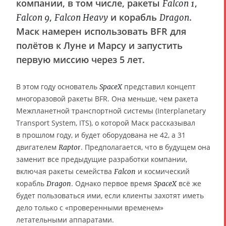
компании, в том числе, ракеты
,
Falcon 1
,
и корабль
.
Falcon 9
Falcon Heavy
Dragon
Маск намерен использовать BFR для
полётов к Луне и Марсу и запустить
первую миссию через 5 лет.
В этом году основатель
представил концепт
SpaceX
многоразовой ракеты BFR. Она меньше, чем ракета
Межпланетной транспортной системы (Interplanetary
Transport System, ITS), о которой Маск рассказывал
в прошлом году, и будет оборудована не 42, а 31
двигателем
. Предполагается, что в будущем она
Raptor
заменит все предыдущие разработки компании,
включая ракеты семейства
и космический
Falcon
корабль
. Однако первое время
всё же
Dragon
SpaceX
будет пользоваться ими, если клиенты захотят иметь
дело только с «проверенными временем»
летательными аппаратами.