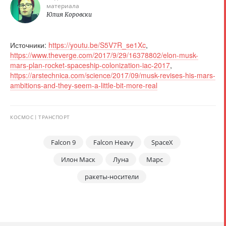
материала
Юлия Коровски
Источники:
https://youtu.be/S5V7R_se1Xc
,
https://www.theverge.com/2017/9/29/16378802/elon-musk-
mars-plan-rocket-spaceship-colonization-iac-2017
,
https://arstechnica.com/science/2017/09/musk-revises-his-mars-
ambitions-and-they-seem-a-little-bit-more-real
КОСМОС
ТРАНСПОРТ
Falcon 9
Falcon Heavy
SpaceX
Илон Маск
Луна
Марс
ракеты-носители