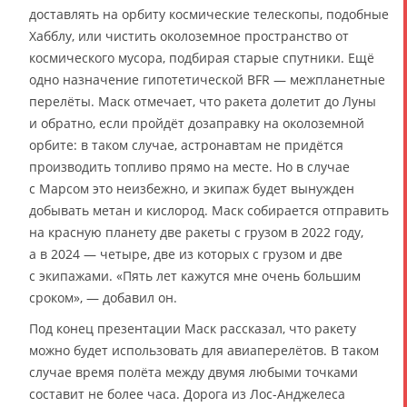
доставлять на орбиту космические телескопы, подобные
Хабблу, или чистить околоземное пространство от
космического мусора, подбирая старые спутники. Ещё
одно назначение гипотетической BFR — межпланетные
перелёты. Маск отмечает, что ракета долетит до Луны
и обратно, если пройдёт дозаправку на околоземной
орбите: в таком случае, астронавтам не придётся
производить топливо прямо на месте. Но в случае
с Марсом это неизбежно, и экипаж будет вынужден
добывать метан и кислород. Маск собирается отправить
на красную планету две ракеты с грузом в 2022 году,
а в 2024 — четыре, две из которых с грузом и две
с экипажами. «Пять лет кажутся мне очень большим
сроком», — добавил он.
Под конец презентации Маск рассказал, что ракету
можно будет использовать для авиаперелётов. В таком
случае время полёта между двумя любыми точками
составит не более часа. Дорога из Лос-Анджелеса