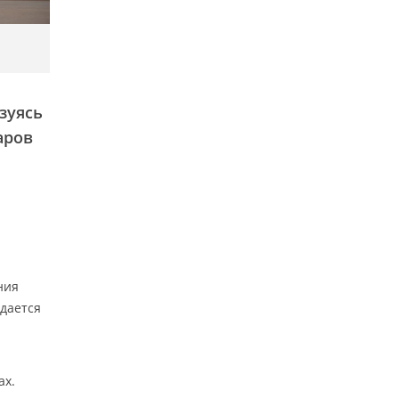
зуясь
аров
ния
ждается
ах.