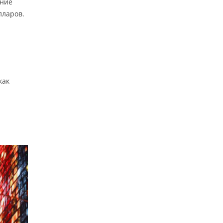
ение
лларов.
как