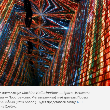
Machine Hallucinations — Space: Metaverse
я инсталляция
 — Пространство: Метавселенная) и её зритель. Проект
а Анадоля
(Refik Anadol). Будет представлен в виде
NFT
на Сотбис.