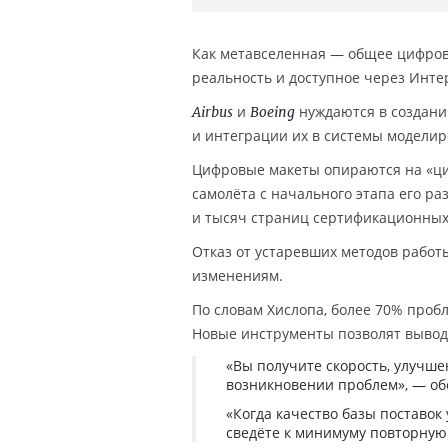
Как метавселенная — общее цифров
реальность и доступное через Инте
и
нуждаются в создани
Airbus
Boeing
и интеграции их в системы моделир
Цифровые макеты опираются на «ци
самолёта с начального этапа его р
и тысяч страниц сертификационных 
Отказ от устаревших методов работы
изменениям.
По словам Хислопа, более 70% проб
Новые инструменты позволят выводи
«Вы получите скорость, улучше
возникновении проблем», — об
«Когда качество базы поставок 
сведёте к минимуму повторную 