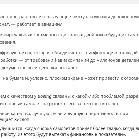
ое пространство, использующее виртуальную или дополненну
рнет, — работает в авиации?
и виртуальных трёхмерных цифровых двойников будущих само
ования.
фровую нить», которая объединяет всю информацию о каждой
азработки — от требований авиакомпаний до миллионов деталей
документов всей цепочки поставок.
 на бумаге и, условно, плоском экране может привести к огро
лем с качеством у
связаны с какой-либо проблемой разра
Boeing
ть новый самолёт на рынок всего за четыре-пять лет.
нное качество, лучшую связь и лучшую оперативность при
ещает Хислоп.
улучшится, когда сборка самолётов пойдёт более гладко, когда 
работу, из этого будут вытекать финансовые показатели».