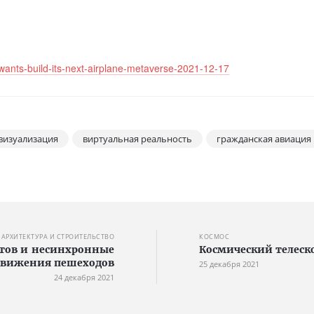
wants-build-its-next-airplane-metaverse-2021-12-17
визуализация
виртуальная реальность
гражданская авиация
АРХИТЕКТУРА И СТРОИТЕЛЬСТВО
КОСМОС
стов и несинхронные
Космический телеско
движения пешеходов
25 декабря 2021
24 декабря 2021