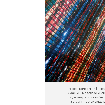
Интерактивная цифрова
(Машинные галлюцинации
Рефик
медиахудожника
на онлайн-торгах аукцио