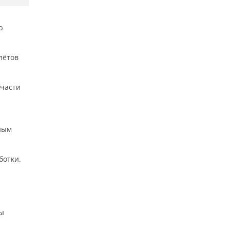
ю
лётов
 части
мным
ботки.
вы