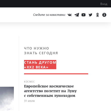
Вход
Следите за новостями:
ЧТО НУЖНО
ЗНАТЬ СЕГОДНЯ
СТАНЬ ДРУГОМ
«XX2 ВЕКА»
КОСМОС
Европейское космическое
агентство полетит на Луну
с собственным луноходом
31 июля