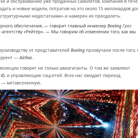
ке и обслуживанию уже проданных самолётов, компания в теч
здать и новые модели, потратив на это около 15 миллиардов до
 «структурными недостатками» и намерен их преодолеть.
ерного обеспечения, — говорит главный инженер
Грег
Boeing
ю агентству «Рейтер». — Мы говорим об изменении того, как мы
производству от представителей
прозвучали после того, 
Boeing
нкурент —
.
Airbus
олюции говорят не только авиагиганты. О том же заявляют
), и управляющие соцсетей. Всех нас ожидает переход
rd
 — метавселенную.