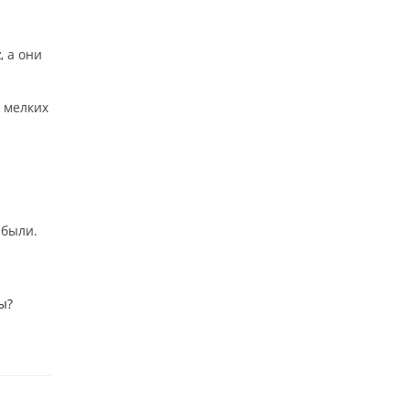
, а они
k
т мелких
ибыли.
ы?