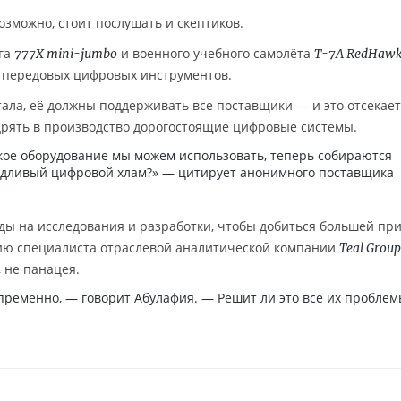
озможно, стоит послушать и скептиков.
га
и военного учебного самолёта
777X mini-jumbo
T-7A RedHaw
 передовых цифровых инструментов.
тала, её должны поддерживать все поставщики — и это отсекае
дрять в производство дорогостоящие цифровые системы.
акое оборудование мы можем использовать, теперь собираются
чудливый цифровой хлам?» — цитирует анонимного поставщика
ы на исследования и разработки, чтобы добиться большей пр
нию специалиста отраслевой аналитической компании
Teal Group
, не панацея.
пременно, — говорит Абулафия. — Решит ли это все их проблем