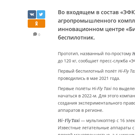
Во входящем в состав «ЭФК
агропромышленного компле
инновационном центре «Б
0
беспилотник.
Прототип, названный по-простому
H
до 120 кг, сообщает пресс-служба «
Первый беспилотный полёт
Hi-Fly Ta
проводились в мае 2021 года.
Первые полёты
Hi-Fly Taxi
по выделен
начаться в 2022-м. Для этого комп
создания экспериментального право
аппаратов в регионе.
— мультикоптер с 16 элек
Hi-Fly Taxi
Известные летательные аппараты с
плохой маневренностью, а с нижни