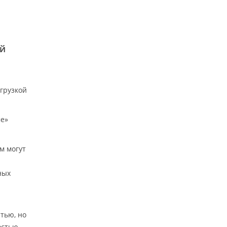
ый
агрузкой
ме»
м могут
ных
тью, но
остью.