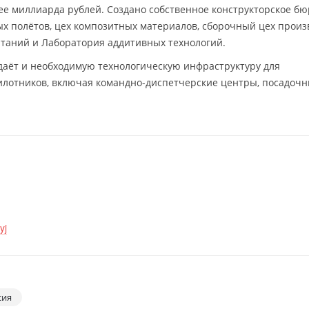
ее миллиарда рублей. Создано собственное конструкторское бю
х полётов, цех композитных материалов, сборочный цех произ
ытаний и Лаборатория аддитивных технологий.
аёт и необходимую технологическую инфраструктуру для
илотников, включая командно-диспетчерские центры, посадоч
yj
сия