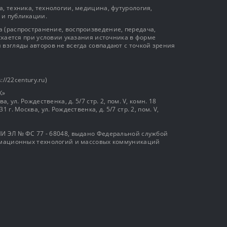
, техника, технологии, медицина, футурология,
 и публикации.
 (распространение, воспроизведение, передача,
ускается при условии указания источника в форме
 взгляды авторов не всегда совпадают с точкой зрения
://22century.ru)
К»
, ул. Рождественка, д. 5/7 стр. 2, пом. V, комн. 18
г. Москва, ул. Рождественка, д. 5/7 стр. 2, пом. V,
И ЭЛ № ФС 77 - 68048, выдано Федеральной службой
ормационных технологий и массовых коммуникаций