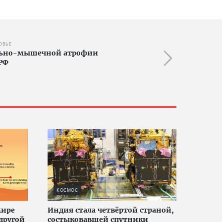
ОВЬЕ
ально-мышечной атрофии
РФ
КОСМОС
мире
Индия стала четвёртой страной,
другой
состыковавшей спутники