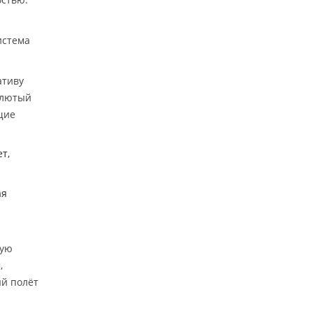
истема
ативу
 лютый
щие
т,
ая
кую
,
ый полёт