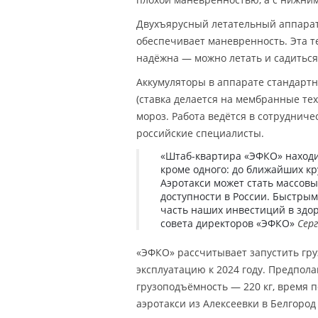
Двухъярусный летательный аппарат 
обеспечивает маневренность. Эта 
надёжна — можно летать и садиться 
Аккумуляторы в аппарате стандарт
(ставка делается на мембранные те
мороз. Работа ведётся в сотрудниче
российские специалисты.
«Штаб-квартира «ЭФКО» находит
кроме одного: до ближайших кр
Аэротакси может стать массо
доступности в России. Быстры
часть наших инвестиций в здо
совета директоров «ЭФКО»
Сер
«ЭФКО» рассчитывает запустить гр
эксплуатацию к 2024 году. Предпола
грузоподъёмность — 220 кг, время п
аэротакси из Алексеевки в Белгород