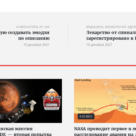
КОМПЬЮТЕРЫ, ИТ, ИИ
МЕДИЦИНА, ФИЗИОЛОГИЯ, ЗДОР
ную создавать эмодзи
Лекарство от спин
по описанию
зарегистрировано в 
10 декабря 2021
10 декабря 2021
С
КОСМОС
нская миссия
NASA проводит первое в 
DE — вторая попытка
расследование аварии на 