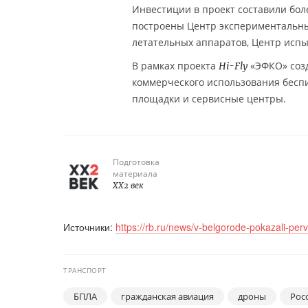
Инвестиции в проект составили бол
построены Центр экспериментальны
летательных аппаратов, Центр исп
В рамках проекта
«ЭФКО» созд
Hi-Fly
коммерческого использования бесп
площадки и сервисные центры.
Подготовка
материала
XX2 век
Источники:
https://rb.ru/news/v-belgorode-pokazali-perv
ТРАНСПОРТ
БПЛА
гражданская авиация
дроны
Рос