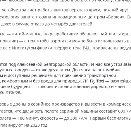
устойчив за счёт работы винтов верхнего яруса, нижний ярус
технология запатентована инновационным центром «Бирюч». С
даже в случае отказа до четырёх двигателей.
ные — литий-ионные, но разработчики обещают найти альтерн
хнологии) — с тем, чтобы аэротакси можно было использовать в
стве с Институтом физики твёрдого тела
РАН
, привлечены веду
ся под Алексеевкой Белгородской области. И нас всё устраивае
упных городов — около двухсот км. Два часа на автомобиле.
вым и доступным решением для повышения транспортной
м, комфортным и без вреда для природы.
— важнейш
Hi-Fly Taxi
ровое будущее», — говорит исполнительный директор и член
гей Иванов
.
узовые дроны в серийное производство и вывести в коммерчес
гается, что дальность полёта серийной машины составит 600 км
олета — 180 минут, скорость — до 300 км/ч. Первый беспилотн
 планируют на 2028 год.