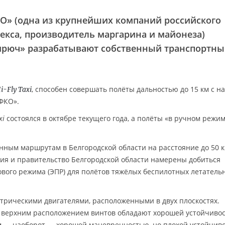
О» (одна из крупнейших компаний российского
кса, производитель маргарина и майонеза)
ирюч» разрабатывают собственный транспортн
, способен совершать полёты дальностью до 15 км с н
i-Fly Taxi
ЭФКО».
xi
состоялся в октябре текущего года, а полёты «в ручном режи
ным маршрутам в Белгородской области на расстояние до 50 к
ания и правительство Белгородской области намерены добиться
вого режима (ЭПР) для полётов тяжёлых беспилотных летатель
трическими двигателями, расположенными в двух плоскостях.
 верхним расположением винтов обладают хорошей устойчивос
м — наоборот — хорошей маневренностью, но плохой устойчив