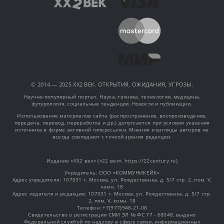
© 2014 — 2025 XX2 ВЕК. ОТКРЫТИЯ, ОЖИДАНИЯ, УГРОЗЫ.
Научно-популярный портал. Наука, техника, технологии, медицина,
футурология, социальные тенденции. Новости и публикации.
Использование материалов сайта (распространение, воспроизведение,
передача, перевод, переработка и др.) допускается при условии указания
источника в форме активной гиперссылки. Мнения и взгляды авторов не
всегда совпадают с точкой зрения редакции.
Издание «XX2 век» («22 век», https://22century.ru)
Учредитель: OOO «КОММУНИКЕЙК»
Адрес учредителя: 107031 г. Москва, ул. Рождественка, д. 5/7 стр. 2, пом. V,
комн. 18
Адрес издателя и редакции: 107031 г. Москва, ул. Рождественка, д. 5/7 стр.
2, пом. V, комн. 18
Телефон: +7(977)948-21-08
Свидетельство о регистрации СМИ ЭЛ № ФС 77 - 68048, выдано
Федеральной службой по надзору в сфере связи, информационных