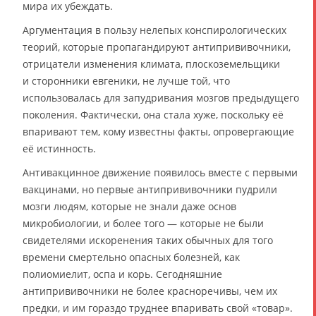
мира их убеждать.
Аргументация в пользу нелепых конспирологических
теорий, которые пропагандируют антипрививочники,
отрицатели изменения климата, плоскоземельщики
и сторонники евгеники, не лучше той, что
использовалась для запудривания мозгов предыдущего
поколения. Фактически, она стала хуже, поскольку её
впаривают тем, кому известны факты, опровергающие
её истинность.
Антивакцинное движение появилось вместе с первыми
вакцинами, но первые антипрививочники пудрили
мозги людям, которые не знали даже основ
микробиологии, и более того — которые не были
свидетелями искоренения таких обычных для того
времени смертельно опасных болезней, как
полиомиелит, оспа и корь. Сегодняшние
антипрививочники не более красноречивы, чем их
предки, и им гораздо труднее впаривать свой «товар».