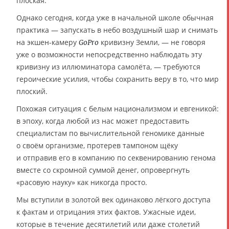
плоская.
Однако сегодня, когда уже в начальной школе обычная
практика — запускать в небо воздушный шар и снимать
на экшен-камеру
кривизну Земли, — не говоря
GoPro
уже о возможности непосредственно наблюдать эту
кривизну из иллюминатора самолёта, — требуются
героические усилия, чтобы сохранить веру в то, что мир
плоский.
Похожая ситуация с белым национализмом и евгеникой:
в эпоху, когда любой из нас может предоставить
специалистам по вычислительной геномике данные
о своём организме, протерев тампоном щёку
и отправив его в компанию по секвенированию генома
вместе со скромной суммой денег, опровергнуть
«расовую науку» как никогда просто.
Мы вступили в золотой век одинаково лёгкого доступа
к фактам и отрицания этих фактов. Ужасные идеи,
которые в течение десятилетий или даже столетий