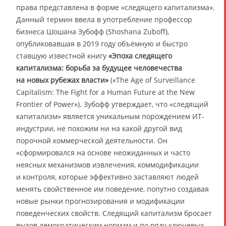
права представлена в форме «следящего капитализма».
Данный термин ввела в употребление профессор
бизнеса Шошана Зубофф (Shoshana Zuboff),
опубликовавшая в 2019 году объёмную и быстро
ставшую известной книгу
«Эпоха следящего
капитализма: борьба за будущее человечества
на новых рубежах власти»
(«The Age of Surveillance
Capitalism: The Fight for a Human Future at the New
Frontier of Power»). Зубофф утверждает, что «следящий
капитализм» является уникальным порождением ИТ-
индустрии, не похожим ни на какой другой вид
порочной коммерческой деятельности. Он
«сформировался на основе неожиданных и часто
неясных механизмов извлечения, коммодификации
и контроля, которые эффективно заставляют людей
менять свойственное им поведение, попутно создавая
новые рынки прогнозирования и модификации
поведенческих свойств. Следящий капитализм бросает
вызов демократическим нормам и по ряду ключевых