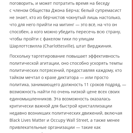
поговорить, и может потратить время на беседу
с членом Общества Джона Бёрча; белый супремасист
не знает, кто из бёрчистов чокнутый лишь настолько,
что для него прийти на митинг — это всё, на что он
способен, а кого можно убедить пересечь всю страну,
чтобы пройти с факелом тики по улицам
Шарлоттсвилла (Charlottesville), штат Вирджиния.
Поскольку таргетирование повышает эффективность
политической агитации, оно способно ускорять темпы
политических потрясений, предоставляя каждому, кто
тайком мечтал о крахе диктатора — или просто
политика, занимающего должность 11 сроков подряд, —
возможность найти по очень низкой цене всех своих
единомышленников. Эта возможность оказалась
критически важной для быстрой кристаллизации
недавно возникших политических движений, включая
Black Lives Matter и Occupy Wall Street, а также менее
привлекательные организации — такие как