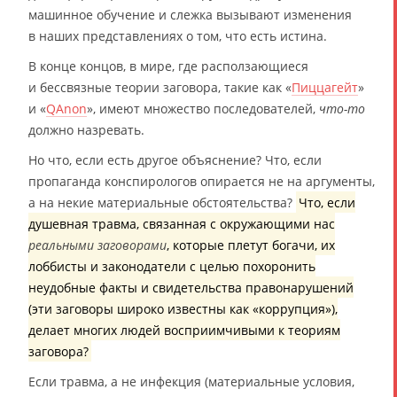
машинное обучение и слежка вызывают изменения
в наших представлениях о том, что есть истина.
В конце концов, в мире, где расползающиеся
и бессвязные теории заговора, такие как «
Пиццагейт
»
и «
QAnon
», имеют множество последователей,
что-то
должно назревать.
Но что, если есть другое объяснение? Что, если
пропаганда конспирологов опирается не на аргументы,
а на некие материальные обстоятельства?
Что, если
душевная травма, связанная с окружающими нас
реальными заговорами
, которые плетут богачи, их
лоббисты и законодатели с целью похоронить
неудобные факты и свидетельства правонарушений
(эти заговоры широко известны как «коррупция»),
делает многих людей восприимчивыми к теориям
заговора?
Если травма, а не инфекция (материальные условия,