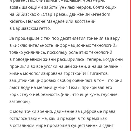
и равенство, считались смешными, чрезмерно
возвышающими заботы унылых нердов, болтающих
на бибиэсках о «Стар Треке», движении «Freedom
Riders», Нельсоне Манделе или восстании
в Варшавском гетто.
За прошедшие с тех пор десятилетия гонения за веру
в «исключительность информационных технологий»
только усилились, поскольку роль этих технологий
в повседневной жизни расширилась: теперь, когда они
проникли во все уголки нашей жизни, а наша онлайн-
жизнь монополизирована горсткой ИТ-гигантов,
защитников цифровых свобод обвиняют в том, что они
льют воду на мельницу «Биг Теха», прикрывая его
корыстную небрежность (или, что ещё хуже, гнусные
заговоры).
С моей точки зрения, движение за цифровые права
осталось таким же, как и прежде, в то время как
в остальном мире произошёл существенный сдвиг.