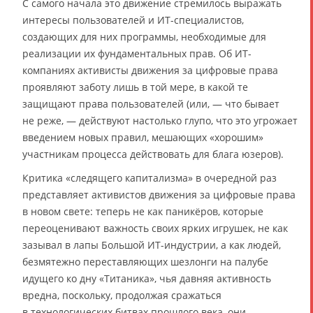
С самого начала это движение стремилось выражать
интересы пользователей и ИТ-специалистов,
создающих для них программы, необходимые для
реализации их фундаментальных прав. Об ИТ-
компаниях активисты движения за цифровые права
проявляют заботу лишь в той мере, в какой те
защищают права пользователей (или, — что бывает
не реже, — действуют настолько глупо, что это угрожает
введением новых правил, мешающих «хорошим»
участникам процесса действовать для блага юзеров).
Критика «следящего капитализма» в очередной раз
представляет активистов движения за цифровые права
в новом свете: теперь не как паникёров, которые
переоценивают важность своих ярких игрушек, не как
зазывал в лапы Большой ИТ-индустрии, а как людей,
безмятежно переставляющих шезлонги на палубе
идущего ко дну «Титаника», чья давняя активность
вредна, поскольку, продолжая сражаться
в технологических битвах прошлого века, они