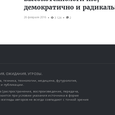
демократично и радикал
26 февраля 2016
3 124
2
ЫТИЯ, ОЖИДАНИЯ, УГРОЗЫ.
, техника, технологии, медицина, футурология,
 и публикации.
 (распространение, воспроизведение, передача,
ускается при условии указания источника в форме
 взгляды авторов не всегда совпадают с точкой зрения