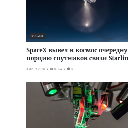
КОСМОС
SpaceX вывел в космос очередн
порцию спутников связи Starli
4 июня 2020
8 064
0