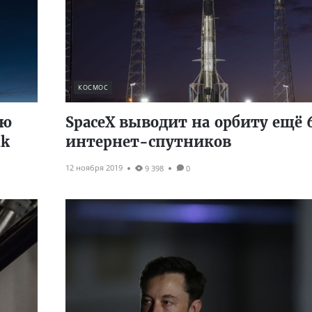
КОСМОС
ую
SpaceX выводит на орбиту ещё 
nk
интернет-спутников
12 ноября 2019
9 398
0