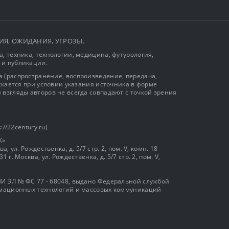
ЫТИЯ, ОЖИДАНИЯ, УГРОЗЫ.
, техника, технологии, медицина, футурология,
 и публикации.
 (распространение, воспроизведение, передача,
ускается при условии указания источника в форме
 взгляды авторов не всегда совпадают с точкой зрения
://22century.ru)
К»
, ул. Рождественка, д. 5/7 стр. 2, пом. V, комн. 18
г. Москва, ул. Рождественка, д. 5/7 стр. 2, пом. V,
И ЭЛ № ФС 77 - 68048, выдано Федеральной службой
ормационных технологий и массовых коммуникаций