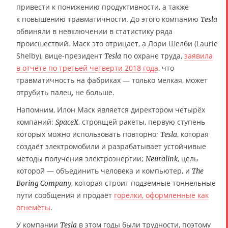
привести к понижению продуктивности, а также
к повышению травматичности. До этого компанию
Tesla
обвиняли в невключении в статистику ряда
происшествий. Маск это отрицает, а Лори Шелби (Laurie
Shelby), вице-президент
по охране труда,
заявила
Tesla
в отчёте по третьей четверти 2018 года
, что
травматичность на фабриках — только мелкая, может
отрубить палец, не больше.
Напомним, Илон Маск является директором четырёх
компаний:
, строящей ракеты, первую ступень
SpaceX
которых можно использовать повторно;
, которая
Tesla
создаёт электромобили и разрабатывает устойчивые
методы получения электроэнергии;
, цель
Neuralink
которой — объединить человека и компьютер, и
The
, которая строит подземные тоннельные
Boring Company
пути сообщения и продаёт
горелки, оформленные как
огнемёты
.
У компании
в этом годы были трудности, поэтому
Tesla