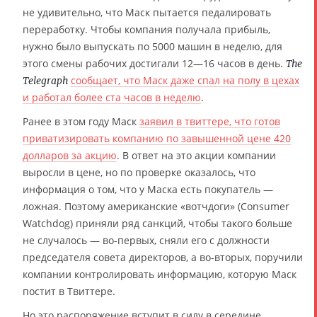
не удивительно, что Маск пытается педалировать
переработку. Чтобы компания получала прибыль,
нужно было выпускать по 5000 машин в неделю, для
этого смены рабочих достигали 12—16 часов в день.
The
сообщает, что Маск даже спал на полу в цехах
Telegraph
и работал более ста часов в неделю
.
Ранее в этом году Маск
заявил в твиттере, что готов
приватизировать компанию по завышенной цене 420
долларов за акцию
. В ответ на это акции компании
выросли в цене, но по проверке оказалось, что
информация о том, что у Маска есть покупатель —
ложная. Поэтому американские «вотчдоги» (Consumer
Watchdog) приняли ряд санкций, чтобы такого больше
не случалось — во-первых, сняли его с должности
председателя совета директоров, а во-вторых, поручили
компании контролировать информацию, которую Маск
постит в Твиттере.
Но это распоряжение вступит в силу в середине