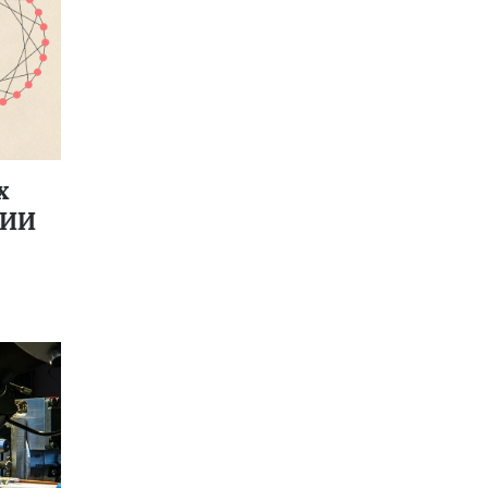
х
 ИИ