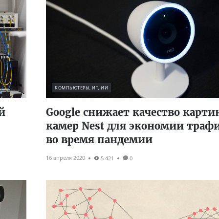
КОМПЬЮТЕРЫ, ИТ, ИИ
й
Google снижает качество карти
камер Nest для экономии траф
во время пандемии
16 апреля 2020
5 421
0