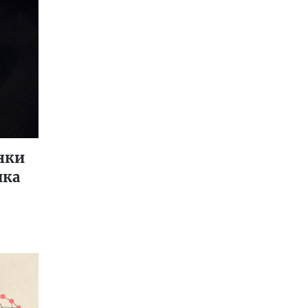
нки
ика