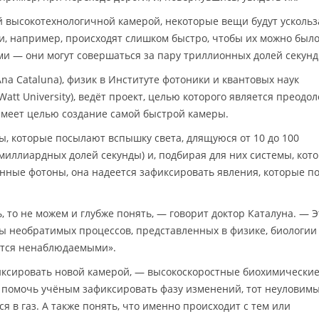
 высокотехнологичной камерой, некоторые вещи будут ускольз
и, например, происходят слишком быстро, чтобы их можно был
и — они могут совершаться за пару триллионных долей секунд
na Cataluna), физик в Институте фотоники и квантовых наук
Watt University), ведёт проект, целью которого является преодо
меет целью создание самой быстрой камеры.
, которые посылают вспышку света, длящуюся от 10 до 100
миллиардных долей секунды) и, подбирая для них системы, кот
нные фотоны, она надеется зафиксировать явления, которые п
 то не можем и глубже понять, — говорит доктор Каталуна. — Э
ы необратимых процессов, представленных в физике, биологии
аются ненаблюдаемыми».
иксировать новой камерой, — высокоскоростные биохимически
т помочь учёным зафиксировать фазу изменений, тот неуловим
я в газ. А также понять, что именно происходит с тем или