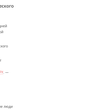
еского
дней
ой
ского
т
FY
. —
ие люди