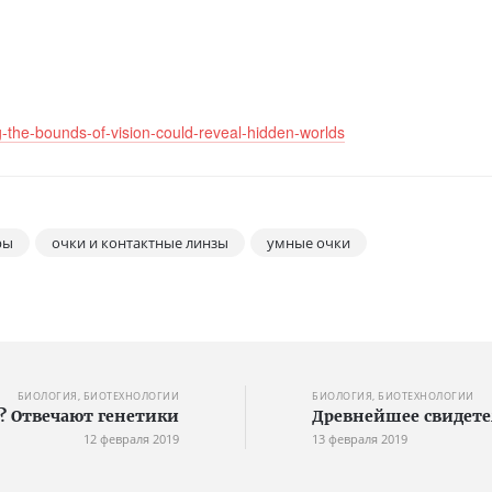
g-the-bounds-of-vision-could-reveal-hidden-worlds
ры
очки и контактные линзы
умные очки
БИОЛОГИЯ, БИОТЕХНОЛОГИИ
БИОЛОГИЯ, БИОТЕХНОЛОГИИ
? Отвечают генетики
Древнейшее свидете
12 февраля 2019
13 февраля 2019