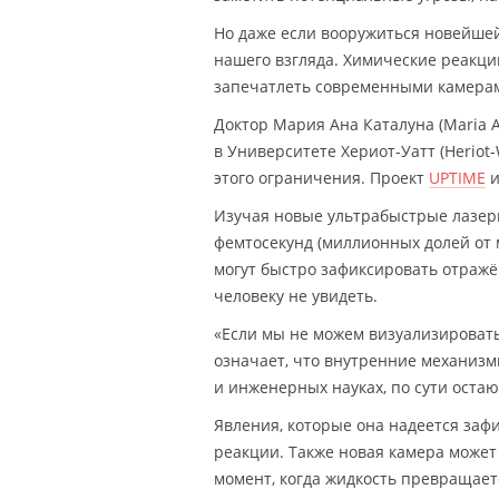
Но даже если вооружиться новейшей
нашего взгляда. Химические реакци
запечатлеть современными камерам
Доктор Мария Ана Каталуна (Maria A
в Университете Хериот-Уатт (Heriot-
этого ограничения. Проект
UPTIME
и
Изучая новые ультрабыстрые лазеры
фемтосекунд (миллионных долей от 
могут быстро зафиксировать отражё
человеку не увидеть.
«Если мы не можем визуализировать,
означает, что внутренние механизм
и инженерных науках, по сути ост
Явления, которые она надеется заф
реакции. Также новая камера може
момент, когда жидкость превращаетс