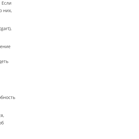
. Если
о них,
gart),
ление
деть
обность
я,
об