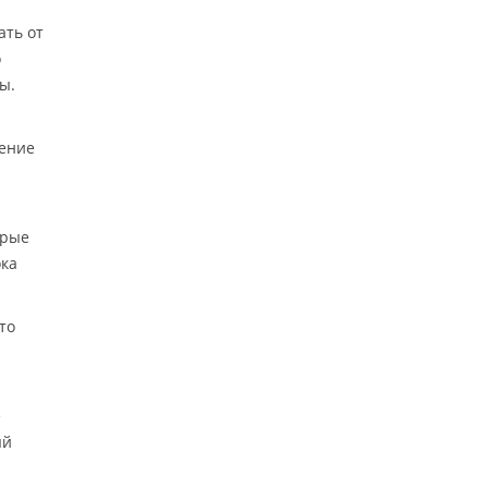
ать от
о
ы.
ление
орые
ока
то
е
ый