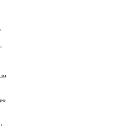
о
.
цам
ции,
0
т,