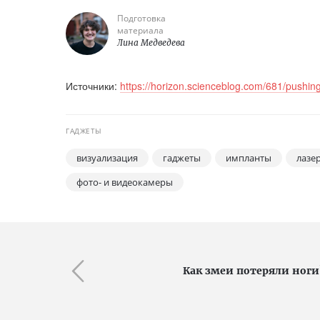
Подготовка
материала
Лина Медведева
Источники:
https://horizon.scienceblog.com/681/pushin
ГАДЖЕТЫ
визуализация
гаджеты
импланты
лазе
фото- и видеокамеры
Как змеи потеряли ноги