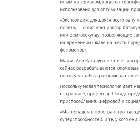
иным материалом, когда он трансфо
использовано для оптимизации прои
«Экспозиция, длящаяся всего одну 
полёта, — объясняет доктор Каталу
или фемтосекунду, позволяющие за
на временной шкале на шесть поря
феноменов».
Мария Ана Каталуна не хочет распро
сейчас разрабатываются ключевые 
новая ультрабыстрая камера станет
Поскольку новая технология даёт н
его раньше, профессор Шмидт предос
приспособления, цифровой и социа
«Мы попадём в пространство, где ц
суперспособностей, и те, у кого он