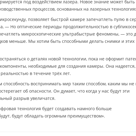
рмируется под воздействием лазера. Новое знание может быть
зводственных процессов, основанных на лазерных технология
микросекунду, позволяет быстрой камере запечатлеть пулю в се
на, — Но оптические периоды продолжительностью в субпикосе
печатлеть микроскопические ультрабыстрые феномены, — это 
дков меньше. Мы хотим быть способными делать снимки и этих
страняться о деталях новой технологии, пока не оформит пате
компоненты, необходимые для создания камеры. Она надеется,
 реальностью в течение трёх лет.
ам способность воспринимать мир таким способом, каким мы не
терегает об опасности. Он думает, что когда у нас будут эти
льный разрыв увеличатся.
ифровая технология будет создавать намного больше
и будут, будут обладать огромным преимуществом».