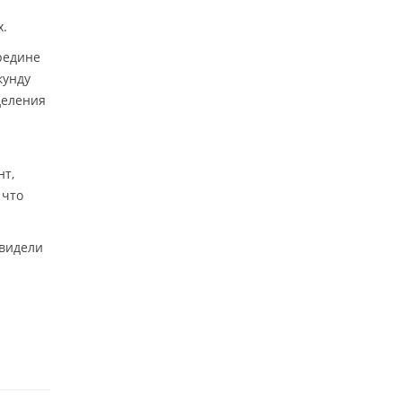
х.
редине
кунду
деления
нт,
 что
 видели