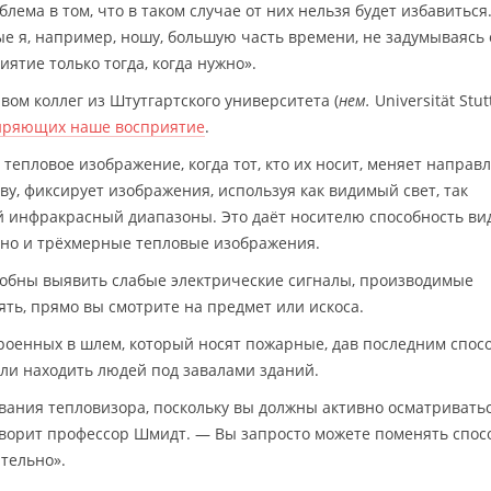
лема в том, что в таком случае от них нельзя будет избавиться
ые я, например, ношу, большую часть времени, не задумываясь 
ятие только тогда, когда нужно».
вом коллег из Штутгартского университета (
нем.
Universität Stutt
иряющих наше восприятие
.
тепловое изображение, когда тот, кто их носит, меняет направ
ву, фиксирует изображения, используя как видимый свет, так
 инфракрасный диапазоны. Это даёт носителю способность ви
, но и трёхмерные тепловые изображения.
собны выявить слабые электрические сигналы, производимые
ть, прямо вы смотрите на предмет или искоса.
троенных в шлем, который носят пожарные, дав последним спос
ли находить людей под завалами зданий.
ования тепловизора, поскольку вы должны активно осматриватьс
оворит профессор Шмидт. — Вы запросто можете поменять спос
тельно».