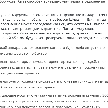
ибор может быть способен зрительно увеличивать отдалённые
у увидеть деревья, потом изменить направление взгляда, чтобы
 птицу на ветке, — объясняет профессор Шмидт. — Если птица
способление может последовать за ней, что может быть вызван
сказать камере замедлить движение. Потом я могу снова
, и приспособление вернётся к нормальному зрению. Всё это
лений об этом, будучи контролируемо только сосредоточением»
акой аппарат, использование которого будет либо интуитивно
привычку достаточно быстро.
плавания, которые помогают ориентироваться под водой. Плов
ранствах двигаться в правильном направлении, поскольку им
 это дезориентирует их.
агнитометр, коллектив сможет дать ключевые точки для навига
области периферического зрения.
, дающие носителю «глаза» на затылке, используя камеры с 36
ение периферического зрения, они позволяют тому, кто их носи
ример, при переходе дороги, и, повернувшись, увидеть их.