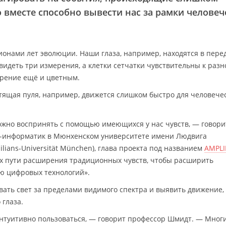
о вместе способно вывести нас за рамки человеч
ионами лет эволюции. Наши глаза, например, находятся в пере
 видеть три измерения, а клетки сетчатки чувствительны к разн
зрение ещё и цветным.
етящая пуля, например, движется слишком быстро для человече
ожно воспринять с помощью имеющихся у нас чувств, — говори
й-информатик в Мюнхенском университете имени Людвига
lians-Universität München), глава проекта под названием
AMPLI
ах пути расширения традиционных чувств, чтобы расширить
ю цифровых технологий».
ать свет за пределами видимого спектра и выявить движение,
 глаза.
интуитивно пользоваться, — говорит профессор Шмидт. — Мног