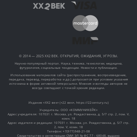
© 2014 — 2025 XX2 ВЕК. ОТКРЫТИЯ, ОЖИДАНИЯ, УГРОЗЫ.
Научно-популярный портал. Наука, техника, технологии, медицина,
футурология, социальные тенденции. Новости и публикации.
Использование материалов сайта (распространение, воспроизведение,
передача, перевод, переработка и др.) допускается при условии указания
источника в форме активной гиперссылки. Мнения и взгляды авторов не
всегда совпадают с точкой зрения редакции.
Издание «XX2 век» («22 век», https://22century.ru)
Учредитель: OOO «КОММУНИКЕЙК»
Адрес учредителя: 107031 г. Москва, ул. Рождественка, д. 5/7 стр. 2, пом. V,
комн. 18
Адрес издателя и редакции: 107031 г. Москва, ул. Рождественка, д. 5/7 стр.
2, пом. V, комн. 18
Телефон: +7(977)948-21-08
Свидетельство о регистрации СМИ ЭЛ № ФС 77 - 68048, выдано