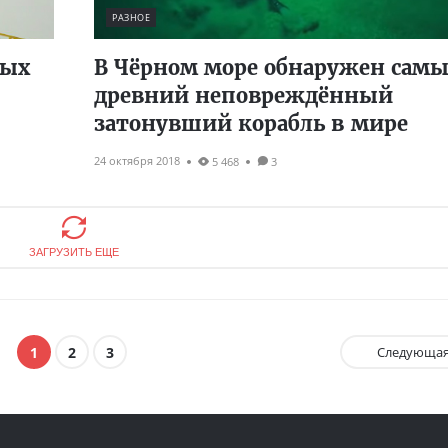
РАЗНОЕ
ных
В Чёрном море обнаружен сам
древний неповреждённый
затонувший корабль в мире
24 октября 2018
5 468
3
ЗАГРУЗИТЬ ЕЩЕ
1
2
3
Следующа