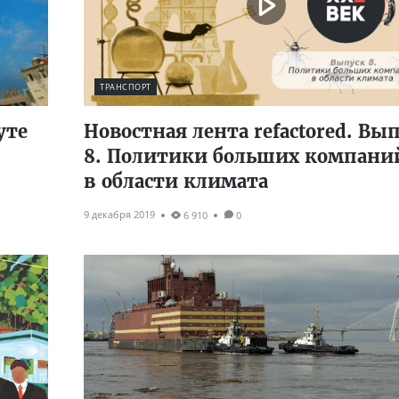
ТРАНСПОРТ
уте
Новостная лента refactored. Вы
8. Политики больших компани
в области климата
9 декабря 2019
6 910
0