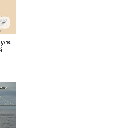
пуск
й