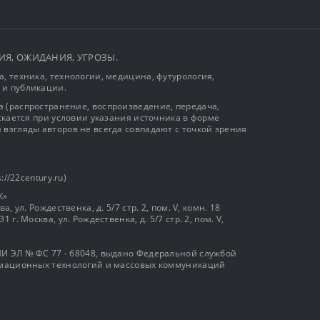
ЫТИЯ, ОЖИДАНИЯ, УГРОЗЫ.
, техника, технологии, медицина, футурология,
 и публикации.
 (распространение, воспроизведение, передача,
ускается при условии указания источника в форме
 взгляды авторов не всегда совпадают с точкой зрения
://22century.ru)
К»
, ул. Рождественка, д. 5/7 стр. 2, пом. V, комн. 18
г. Москва, ул. Рождественка, д. 5/7 стр. 2, пом. V,
И ЭЛ № ФС 77 - 68048, выдано Федеральной службой
ормационных технологий и массовых коммуникаций