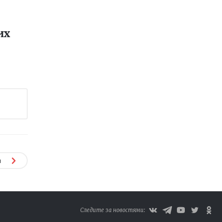
их
я
Следите за новостями: