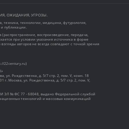
ЫТИЯ, ОЖИДАНИЯ, УГРОЗЫ.
, техника, технологии, медицина, футурология,
 и публикации.
 (распространение, воспроизведение, передача,
ускается при условии указания источника в форме
 взгляды авторов не всегда совпадают с точкой зрения
://22century.ru)
К»
, ул. Рождественка, д. 5/7 стр. 2, пом. V, комн. 18
г. Москва, ул. Рождественка, д. 5/7 стр. 2, пом. V,
И ЭЛ № ФС 77 - 68048, выдано Федеральной службой
ормационных технологий и массовых коммуникаций