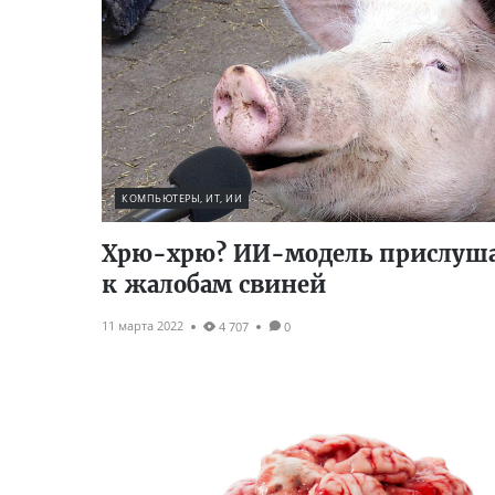
КОМПЬЮТЕРЫ, ИТ, ИИ
Хрю-хрю? ИИ-модель прислуша
к жалобам свиней
11 марта 2022
4 707
0