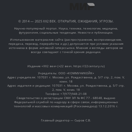
© 2014 — 2025 XX2 ВЕК. ОТКРЫТИЯ, ОЖИДАНИЯ, УГРОЗЫ.
Научно-популярный портал. Наука, техника, технологии, медицина,
футурология, социальные тенденции. Новости и публикации.
Использование материалов сайта (распространение, воспроизведение,
передача, перевод, переработка и др.) допускается при условии указания
источника в форме активной гиперссылки. Мнения и взгляды авторов не
всегда совпадают с точкой зрения редакции.
Издание «XX2 век» («22 век», https://22century.ru)
Учредитель: OOO «КОММУНИКЕЙК»
Адрес учредителя: 107031 г. Москва, ул. Рождественка, д. 5/7 стр. 2, пом. V,
комн. 18
Адрес издателя и редакции: 107031 г. Москва, ул. Рождественка, д. 5/7 стр.
2, пом. V, комн. 18
Телефон: +7(977)948-21-08
Свидетельство о регистрации СМИ ЭЛ № ФС 77 - 68048, выдано
Федеральной службой по надзору в сфере связи, информационных
технологий и массовых коммуникаций (Роскомнадзор) 13.12.2016 г.
Главный редактор — Сыров С.В.