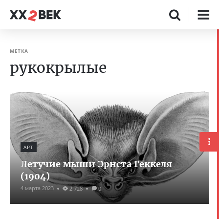
МЕТКА
рукокрылые
АРТ
Летучие мыши Эрнста Геккеля
(1904)
4 марта 2023
2 728
0