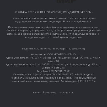
© 2014 — 2025 XX2 ВЕК. ОТКРЫТИЯ, ОЖИДАНИЯ, УГРОЗЫ.
Научно-популярный портал. Наука, техника, технологии, медицина,
футурология, социальные тенденции. Новости и публикации.
Использование материалов сайта (распространение, воспроизведение,
передача, перевод, переработка и др.) допускается при условии указания
источника в форме активной гиперссылки. Мнения и взгляды авторов не
всегда совпадают с точкой зрения редакции.
Издание «XX2 век» («22 век», https://22century.ru)
Учредитель: OOO «КОММУНИКЕЙК»
Адрес учредителя: 107031 г. Москва, ул. Рождественка, д. 5/7 стр. 2, пом. V,
комн. 18
Адрес издателя и редакции: 107031 г. Москва, ул. Рождественка, д. 5/7 стр.
2, пом. V, комн. 18
Телефон: +7(977)948-21-08
Свидетельство о регистрации СМИ ЭЛ № ФС 77 - 68048, выдано
Федеральной службой по надзору в сфере связи, информационных
технологий и массовых коммуникаций (Роскомнадзор) 13.12.2016 г.
Главный редактор — Сыров С.В.