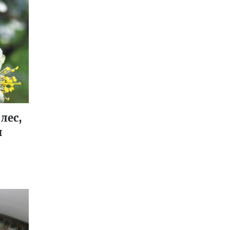
лес,
и