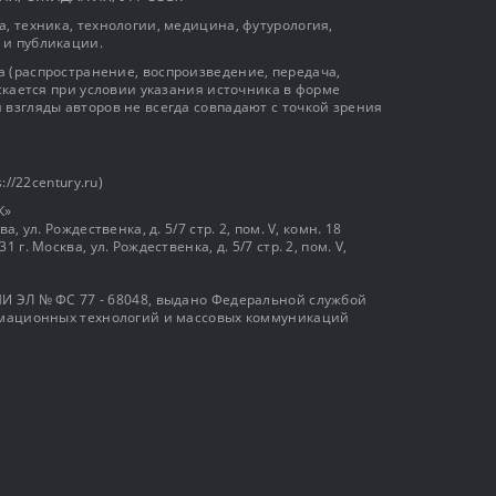
, техника, технологии, медицина, футурология,
 и публикации.
 (распространение, воспроизведение, передача,
ускается при условии указания источника в форме
 взгляды авторов не всегда совпадают с точкой зрения
://22century.ru)
К»
, ул. Рождественка, д. 5/7 стр. 2, пом. V, комн. 18
г. Москва, ул. Рождественка, д. 5/7 стр. 2, пом. V,
И ЭЛ № ФС 77 - 68048, выдано Федеральной службой
ормационных технологий и массовых коммуникаций