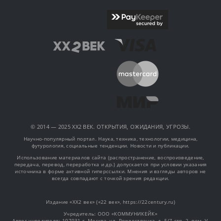
© 2014 — 2025 XX2 ВЕК. ОТКРЫТИЯ, ОЖИДАНИЯ, УГРОЗЫ.
Научно-популярный портал. Наука, техника, технологии, медицина,
футурология, социальные тенденции. Новости и публикации.
Использование материалов сайта (распространение, воспроизведение,
передача, перевод, переработка и др.) допускается при условии указания
источника в форме активной гиперссылки. Мнения и взгляды авторов не
всегда совпадают с точкой зрения редакции.
Издание «XX2 век» («22 век», https://22century.ru)
Учредитель: OOO «КОММУНИКЕЙК»
Адрес учредителя: 107031 г. Москва, ул. Рождественка, д. 5/7 стр. 2, пом. V,