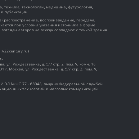
, техника, технологии, медицина, футурология,
 и публикации.
 (распространение, воспроизведение, передача,
ускается при условии указания источника в форме
 взгляды авторов не всегда совпадают с точкой зрения
://22century.ru)
К»
, ул. Рождественка, д. 5/7 стр. 2, пом. V, комн. 18
г. Москва, ул. Рождественка, д. 5/7 стр. 2, пом. V,
И ЭЛ № ФС 77 - 68048, выдано Федеральной службой
ормационных технологий и массовых коммуникаций