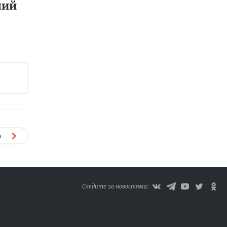
ний
я
Следите за новостями: