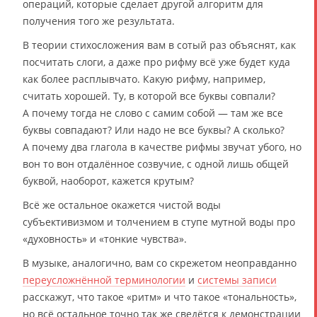
операций, которые сделает другой алгоритм для
получения того же результата.
В теории стихосложения вам в сотый раз объяснят, как
посчитать слоги, а даже про рифму всё уже будет куда
как более расплывчато. Какую рифму, например,
считать хорошей. Ту, в которой все буквы совпали?
А почему тогда не слово с самим собой — там же все
буквы совпадают? Или надо не все буквы? А сколько?
А почему два глагола в качестве рифмы звучат убого, но
вон то вон отдалённое созвучие, с одной лишь общей
буквой, наоборот, кажется крутым?
Всё же остальное окажется чистой воды
субъективизмом и толчением в ступе мутной воды про
«духовность» и «тонкие чувства».
В музыке, аналогично, вам со скрежетом неоправданно
переусложнённой терминологии
и
системы записи
расскажут, что такое «ритм» и что такое «тональность»,
но всё остальное точно так же сведётся к демонстрации