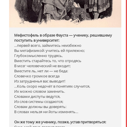
Мефистофель в образе Фауста — ученику, решившему
поступить в университет:
…первей всего, займитесь неизбежно
Вы метафизикой: учитесь ей прилежно;
Глубокомысленно трудясь,
Вместить старайтесь то, что отродясь
В мозг человеческий не входит;
Вместите ль, нет ли — не беда:
Словечко громкое всегда
Из затрудненья вас выводит!
…Коль скоро недочёт в понятиях случится,
Их можно словом заменить.
Словами диспуты ведутся,
Из слов системы создаются;
Словам должны вы доверять:
В словах нельзя ни йоты изменять…
Он же тому же ученику, позже, устав притворяться:
Суха, мой друг, теория везде,