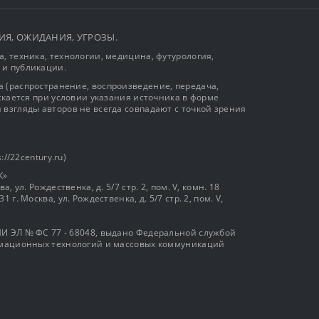
ЫТИЯ, ОЖИДАНИЯ, УГРОЗЫ.
, техника, технологии, медицина, футурология,
 и публикации.
 (распространение, воспроизведение, передача,
ускается при условии указания источника в форме
 взгляды авторов не всегда совпадают с точкой зрения
://22century.ru)
К»
, ул. Рождественка, д. 5/7 стр. 2, пом. V, комн. 18
г. Москва, ул. Рождественка, д. 5/7 стр. 2, пом. V,
И ЭЛ № ФС 77 - 68048, выдано Федеральной службой
ормационных технологий и массовых коммуникаций