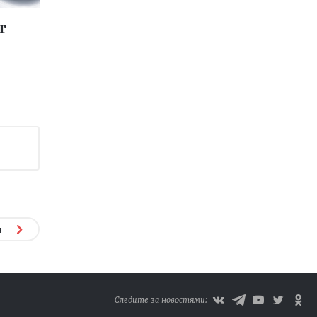
т
я
Следите за новостями: