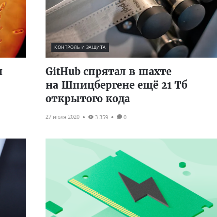
КОНТРОЛЬ И ЗАЩИТА
и
GitHub спрятал в шахте
на Шпицбергене ещё 21 Тб
открытого кода
27 июля 2020
3 359
0