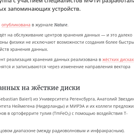
уппа с участием специалистов МФТИ разработал
ых запоминающих устройств.
я
опубликована
в журнале
.
Nature
дёт на обслуживание центров хранения данных — и это далеко
коны физики не исключают возможности создания более быстр
йств хранения данных.
нт реализация хранения данных реализована в
жёстких дисках
анятся и записываются через изменение направления вектора
анных на жёсткие диски
ebastian Baierl) из Университета Регенсбурга, Анатолий Звезди
итета Неймегена (Нидерланды) и МИРЭА и их коллеги предлож
нов в ортоферрите тулия (TmFeO
) с помощью воздействия Т-
3
рцовом диапазоне (между радиоволновым и инфракрасным).