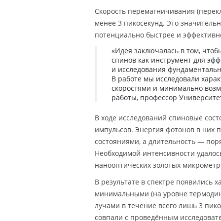
Скорость перемагничивания (перек
менее 3 пикосекунд. Это значитель
потенциально быстрее и эффективн
«Идея заключалась в том, что
спинов как инструмент для эф
и исследования фундаментальн
В работе мы исследовали харак
скоростями и минимально возм
работы, профессор Университе
В ходе исследований спиновые сост
импульсов. Энергия фотонов в них
состояниями, а длительность — поря
Необходимой интенсивности удалось
нанооптических золотых микрометр
В результате в спектре появились 
минимальными (на уровне термодин
лучами в течение всего лишь 3 пик
совпали с проведённым исследоват