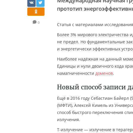
Международная научная гр
прототип энергоэффективн
0
Статья с материалами исследовани
Более 3% мирового электричества и
не предел. Но фундаментальные за
и энергетически эффективных устро
Наиболее надёжная на данный моме
Единицы и нули двоичного кода хр
намагниченности
доменов
.
Новый способ записи д
Ещё в 2016 году Себастиан Байерл (S
(МФТИ), Алексей Кимель из Универс
способ быстрого переключения спи
излучения.
Т-излучение — излучение в тераге