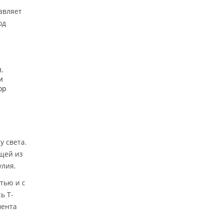
авляет
од
.
и
ор
у света.
ящей из
улия.
тью и с
ь Т-
мента