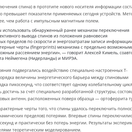
лючения спина) в прототипе нового носителя информации сост
но превышает показатели применяемых сегодня устройств. Мет
ее, чем работа с импульсным магнитным полем.
бы использовать обнаруженный ранее механизм переключения
фективного вывода спинов из положения равновесия
ых пределов по скорости и энергозатратам записи информации
терные черты (fingerprints) механизма с предельно возможным
ожным рассеянием энергии», — говорит Алексей Кимель, соавт
та Неймегена (Нидерланды) и МИРЭА.
ояния подвергались воздействию специально настроенных Т-
 порядка величины энергетического барьера между спиновыми
дка пикосекунд, что соответствует одному колебательному цикл
 достичь за счёт специально разработанной структуры, состо
овых антенн, расположенных поверх образца — ортоферрита т
характерные черты того, что спины удалось переключить полнос
амических пределов) потерями. Впервые спины переключилис
осекунд и практически без потерь энергии. Результаты экспери
елями теоретическим моделированием.