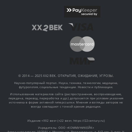
© 2014 — 2025 XX2 ВЕК. ОТКРЫТИЯ, ОЖИДАНИЯ, УГРОЗЫ.
Научно-популярный портал. Наука, техника, технологии, медицина,
футурология, социальные тенденции. Новости и публикации.
Использование материалов сайта (распространение, воспроизведение,
передача, перевод, переработка и др.) допускается при условии указания
источника в форме активной гиперссылки. Мнения и взгляды авторов не
всегда совпадают с точкой зрения редакции.
Издание «XX2 век» («22 век», https://22century.ru)
Учредитель: OOO «КОММУНИКЕЙК»
Адрес учредителя: 107031 г. Москва, ул. Рождественка, д. 5/7 стр. 2, пом. V,