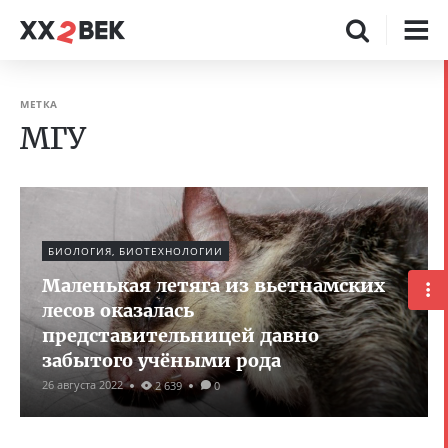
МЕТКА
МГУ
БИОЛОГИЯ, БИОТЕХНОЛОГИИ
Маленькая летяга из вьетнамских
лесов оказалась
представительницей давно
забытого учёными рода
26 августа 2022
2 639
0