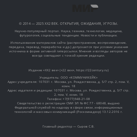
© 2014 — 2025 XX2 ВЕК. ОТКРЫТИЯ, ОЖИДАНИЯ, УГРОЗЫ.
Научно-популярный портал. Наука, техника, технологии, медицина,
футурология, социальные тенденции. Новости и публикации.
Использование материалов сайта (распространение, воспроизведение,
передача, перевод, переработка и др.) допускается при условии указания
источника в форме активной гиперссылки. Мнения и взгляды авторов не
всегда совпадают с точкой зрения редакции.
Издание «XX2 век» («22 век», https://22century.ru)
Учредитель: OOO «КОММУНИКЕЙК»
Адрес учредителя: 107031 г. Москва, ул. Рождественка, д. 5/7 стр. 2, пом. V,
комн. 18
Адрес издателя и редакции: 107031 г. Москва, ул. Рождественка, д. 5/7 стр.
2, пом. V, комн. 18
Телефон: +7(977)948-21-08
Свидетельство о регистрации СМИ ЭЛ № ФС 77 - 68048, выдано
Федеральной службой по надзору в сфере связи, информационных
технологий и массовых коммуникаций (Роскомнадзор) 13.12.2016 г.
Главный редактор — Сыров С.В.