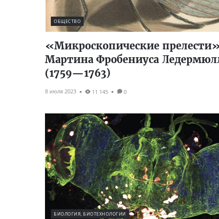
ОБЩЕСТВО
«Микроскопические прелести
Мартина Фробениуса Ледермюл
(1759—1763)
8 июля 2023
11 145
0
БИОЛОГИЯ, БИОТЕХНОЛОГИИ