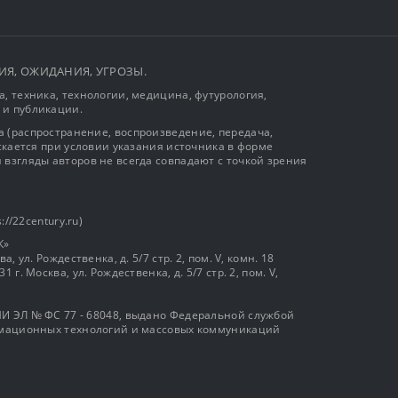
ЫТИЯ, ОЖИДАНИЯ, УГРОЗЫ.
, техника, технологии, медицина, футурология,
 и публикации.
 (распространение, воспроизведение, передача,
ускается при условии указания источника в форме
 взгляды авторов не всегда совпадают с точкой зрения
://22century.ru)
К»
, ул. Рождественка, д. 5/7 стр. 2, пом. V, комн. 18
г. Москва, ул. Рождественка, д. 5/7 стр. 2, пом. V,
И ЭЛ № ФС 77 - 68048, выдано Федеральной службой
ормационных технологий и массовых коммуникаций