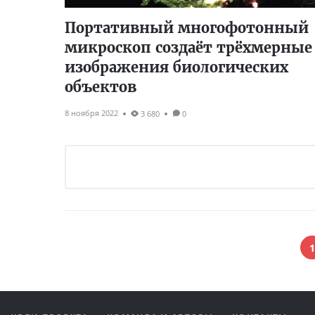
Портативный многофотонный
микроскоп создаёт трёхмерные
изображения биологических
объектов
8 ноября 2022
3 680
0
1