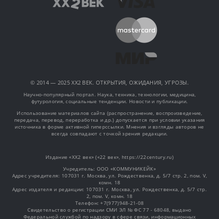
© 2014 — 2025 XX2 ВЕК. ОТКРЫТИЯ, ОЖИДАНИЯ, УГРОЗЫ.
Научно-популярный портал. Наука, техника, технологии, медицина,
футурология, социальные тенденции. Новости и публикации.
Использование материалов сайта (распространение, воспроизведение,
передача, перевод, переработка и др.) допускается при условии указания
источника в форме активной гиперссылки. Мнения и взгляды авторов не
всегда совпадают с точкой зрения редакции.
Издание «XX2 век» («22 век», https://22century.ru)
Учредитель: OOO «КОММУНИКЕЙК»
Адрес учредителя: 107031 г. Москва, ул. Рождественка, д. 5/7 стр. 2, пом. V,
комн. 18
Адрес издателя и редакции: 107031 г. Москва, ул. Рождественка, д. 5/7 стр.
2, пом. V, комн. 18
Телефон: +7(977)948-21-08
Свидетельство о регистрации СМИ ЭЛ № ФС 77 - 68048, выдано
Федеральной службой по надзору в сфере связи, информационных