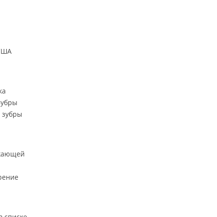
 США
ка
Зубры
м зубры
ужающей
рение
в списке