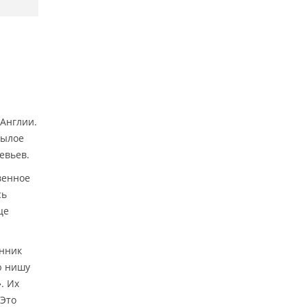
 Англии.
былое
евьев.
венное
сь
це
енник
ю нишу
. Их
 Это