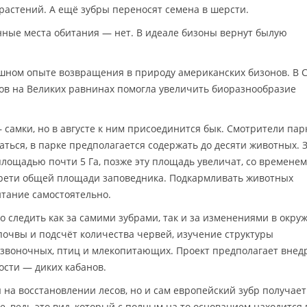
 растений. А ещё зубры переносят семена в шерсти.
нные места обитания — нет. В идеале бизоны вернут былую
ешном опыте возвращения в природу американских бизонов. В
ов на Великих равнинах помогла увеличить биоразнообразие
 самки, но в августе к ним присоединится бык. Смотрители пар
аться, в парке предполагается содержать до десяти животных. 
площадью почти 5 Га, позже эту площадь увеличат, со времене
 трети общей площади заповедника. Подкармливать животных
тание самостоятельно.
о следить как за самими зубрами, так и за изменениями в окр
 почвы и подсчёт количества червей, изучение структуры
озвоночных, птиц и млекопитающих. Проект предполагает внед
ости — диких кабанов.
 на восстановлении лесов, но и сам европейский зубр получает
 ведь это вид, который с полным на то основанием находится 