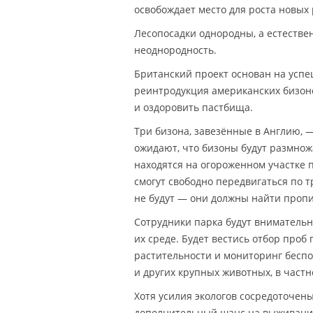
освобождает место для роста новых
Лесопосадки однородны, а естестве
неоднородность.
Британский проект основан на усп
реинтродукция американских бизон
и оздоровить пастбища.
Три бизона, завезённые в Англию, —
ожидают, что бизоны будут размнож
находятся на огороженном участке 
смогут свободно передвигаться по
не будут — они должны найти пропи
Сотрудники парка будут внимательн
их среде. Будет вестись отбор проб
растительности и мониторинг бесп
и других крупных животных, в частн
Хотя усилия экологов сосредоточены
дополнительный шанс на выживание,