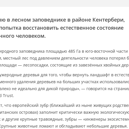
ю в лесном заповеднике в районе Кентербери,
 попытка восстановить естественное состояние
нного человеком.
иродного заповедника площадью 485 Га в юго-восточной части
и, местный лес под давлением деятельности человека потерял 
площади — лесопосадки, состоящие из завезённых хвойных дер
жеродные деревья для того, чтобы вернуть ландшафт в естест
менного удаления деревьев на больших участках использовали
далеко не идеально для дикой природы», — говорится на страни
 Trust.
т, что европейский зубр (ближайший из ныне живущих родств
Британских островах) заполнит критически важную экологическу
к и другие крупные травоядные, зубры — «инженеры экосистем»
 Крупные животные ломают и обгладывают небольшие деревья.