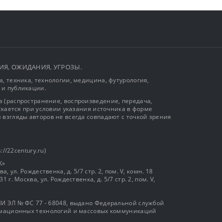
ЫТИЯ, ОЖИДАНИЯ, УГРОЗЫ.
, техника, технологии, медицина, футурология,
 и публикации.
 (распространение, воспроизведение, передача,
ускается при условии указания источника в форме
 взгляды авторов не всегда совпадают с точкой зрения
://22century.ru)
К»
, ул. Рождественка, д. 5/7 стр. 2, пом. V, комн. 18
г. Москва, ул. Рождественка, д. 5/7 стр. 2, пом. V,
И ЭЛ № ФС 77 - 68048, выдано Федеральной службой
ормационных технологий и массовых коммуникаций