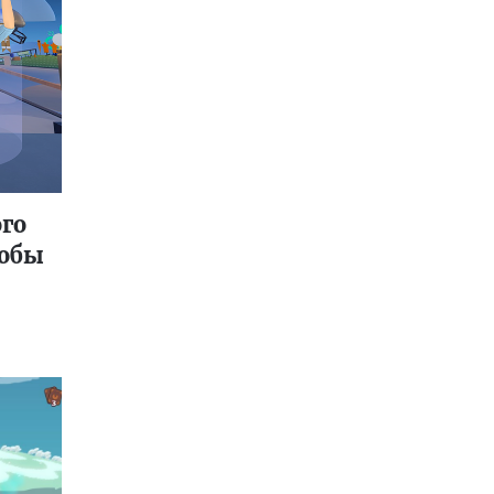
го
тобы