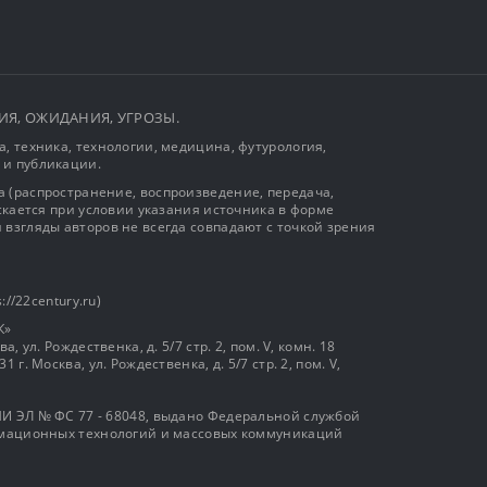
ЫТИЯ, ОЖИДАНИЯ, УГРОЗЫ.
, техника, технологии, медицина, футурология,
 и публикации.
 (распространение, воспроизведение, передача,
ускается при условии указания источника в форме
 взгляды авторов не всегда совпадают с точкой зрения
://22century.ru)
К»
, ул. Рождественка, д. 5/7 стр. 2, пом. V, комн. 18
г. Москва, ул. Рождественка, д. 5/7 стр. 2, пом. V,
И ЭЛ № ФС 77 - 68048, выдано Федеральной службой
ормационных технологий и массовых коммуникаций