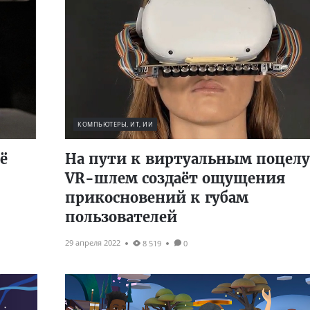
КОМПЬЮТЕРЫ, ИТ, ИИ
ё
На пути к виртуальным поцел
VR-шлем создаёт ощущения
прикосновений к губам
пользователей
29 апреля 2022
8 519
0