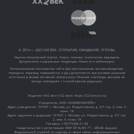
© 2014 — 2025 XX2 ВЕК. ОТКРЫТИЯ, ОЖИДАНИЯ, УГРОЗЫ.
Научно-популярный портал. Наука, техника, технологии, медицина,
футурология, социальные тенденции. Новости и публикации.
Использование материалов сайта (распространение, воспроизведение,
передача, перевод, переработка и др.) допускается при условии указания
источника в форме активной гиперссылки. Мнения и взгляды авторов не
всегда совпадают с точкой зрения редакции.
Издание «XX2 век» («22 век», https://22century.ru)
Учредитель: OOO «КОММУНИКЕЙК»
Адрес учредителя: 107031 г. Москва, ул. Рождественка, д. 5/7 стр. 2, пом. V,
комн. 18
Адрес издателя и редакции: 107031 г. Москва, ул. Рождественка, д. 5/7 стр.
2, пом. V, комн. 18
Телефон: +7(977)948-21-08
Свидетельство о регистрации СМИ ЭЛ № ФС 77 - 68048, выдано
Федеральной службой по надзору в сфере связи, информационных