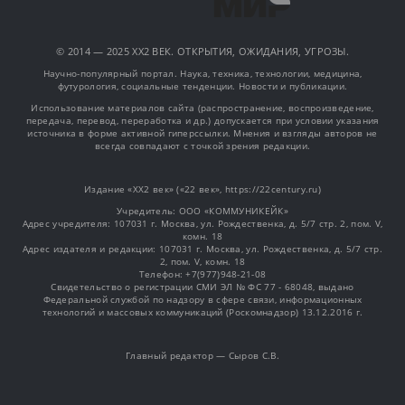
© 2014 — 2025 XX2 ВЕК. ОТКРЫТИЯ, ОЖИДАНИЯ, УГРОЗЫ.
Научно-популярный портал. Наука, техника, технологии, медицина,
футурология, социальные тенденции. Новости и публикации.
Использование материалов сайта (распространение, воспроизведение,
передача, перевод, переработка и др.) допускается при условии указания
источника в форме активной гиперссылки. Мнения и взгляды авторов не
всегда совпадают с точкой зрения редакции.
Издание «XX2 век» («22 век», https://22century.ru)
Учредитель: OOO «КОММУНИКЕЙК»
Адрес учредителя: 107031 г. Москва, ул. Рождественка, д. 5/7 стр. 2, пом. V,
комн. 18
Адрес издателя и редакции: 107031 г. Москва, ул. Рождественка, д. 5/7 стр.
2, пом. V, комн. 18
Телефон: +7(977)948-21-08
Свидетельство о регистрации СМИ ЭЛ № ФС 77 - 68048, выдано
Федеральной службой по надзору в сфере связи, информационных
технологий и массовых коммуникаций (Роскомнадзор) 13.12.2016 г.
Главный редактор — Сыров С.В.