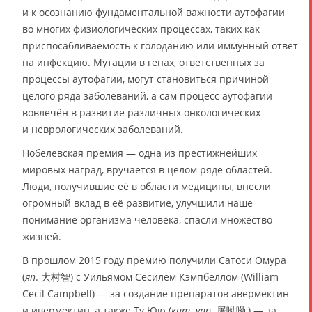
и к осознанию фундаментальной важности аутофагии
во многих физиологических процессах, таких как
приспосабливаемость к голоданию или иммунный ответ
на инфекцию. Мутации в генах, ответственных за
процессы аутофагии, могут становиться причиной
целого ряда заболеваний, а сам процесс аутофагии
вовлечён в развитие различных онкологических
и неврологических заболеваний.
Нобелевская премия — одна из престижнейших
мировых наград, вручается в целом ряде областей.
Люди, получившие её в области медицины, внесли
огромный вклад в её развитие, улучшили наше
понимание организма человека, спасли множество
жизней.
В прошлом 2015 году премию получили Сатоси Омура
(
яп
. 大村智) с Уильямом Сесилем Кэмпбеллом (William
Cecil Campbell) — за создание препаратов авермектин
и ивермектин, а также Ту Юю (
кит
.
упр
. 屠呦呦,) — за