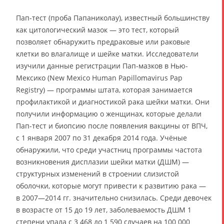
Пап-тест (проба Папаниколау), известный большинству
как цитологический мазок — это тест, который
позволяет обнаружить предраковые или раковые
клетки во влагалище и шейке матки. Исследователи
изучили данные регистрации Пап-мазков в Нью-
Мексико (New Mexico Human Papillomavirus Pap
Registry) — программы штата, которая занимается
профилактикой и диагностикой рака шейки матки. Они
получили информацию о женщинах, которые делали
Пап-тест и биопсию после появления вакцины от ВПЧ,
с 1 января 2007 по 31 декабря 2014 года. Учёные
обнаружили, что среди участниц программы частота
возникновения дисплазии шейки матки (ДШМ) —
структурных изменений в строении слизистой
оболочки, которые могут привести к развитию рака —
в 2007—2014 гг. значительно снизилась. Среди девочек
в возрасте от 15 до 19 лет, заболеваемость ДШМ 1
степени упала с 3 468 до 1 590 случаев на 100 000