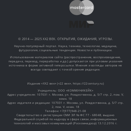
© 2014 — 2025 XX2 ВЕК. ОТКРЫТИЯ, ОЖИДАНИЯ, УГРОЗЫ.
Научно-популярный портал. Наука, техника, технологии, медицина,
футурология, социальные тенденции. Новости и публикации.
Использование материалов сайта (распространение, воспроизведение,
передача, перевод, переработка и др.) допускается при условии указания
источника в форме активной гиперссылки. Мнения и взгляды авторов не
всегда совпадают с точкой зрения редакции.
Издание «XX2 век» («22 век», https://22century.ru)
Учредитель: OOO «КОММУНИКЕЙК»
Адрес учредителя: 107031 г. Москва, ул. Рождественка, д. 5/7 стр. 2, пом. V,
комн. 18
Адрес издателя и редакции: 107031 г. Москва, ул. Рождественка, д. 5/7 стр.
2, пом. V, комн. 18
Телефон: +7(977)948-21-08
Свидетельство о регистрации СМИ ЭЛ № ФС 77 - 68048, выдано
Федеральной службой по надзору в сфере связи, информационных
технологий и массовых коммуникаций (Роскомнадзор) 13.12.2016 г.