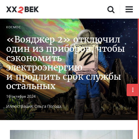
КОСМОС
«Вояджер 2» отключил
один из приборов, чтобы
сэкономить
электроэнергию
и продлить срок службы
остальных
16 октября 2024
Иллюстрация: Ольга Погода.