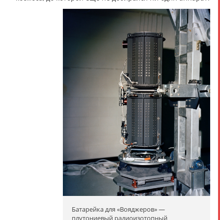
Батарейка для «Вояджеров» —
плутониевый радиоизотопный