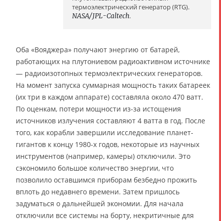
термоэлектрический генератор (RTG).
NASA/JPL-Caltech
.
Оба «Вояджера» получают энергию от батарей,
работающих на плутониевом радиоактивном источнике
— радиоизотопных термоэлектрических генераторов.
На момент запуска суммарная мощность таких батареек
(их три в каждом аппарате) составляла около 470 ватт.
По оценкам, потери мощности из-за истощения
источников излучения составляют 4 ватта в год. После
того, как корабли завершили исследование планет-
гигантов к концу 1980-х годов, некоторые из научных
инструментов (например, камеры) отключили. Это
сэкономило большое количество энергии, что
позволило оставшимся приборам безбедно прожить
вплоть до недавнего времени. Затем пришлось
задуматься о дальнейшей экономии. Для начала
отключили все системы на борту, некритичные для