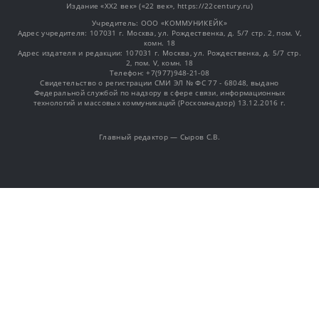
Издание «XX2 век» («22 век», https://22century.ru)
Учредитель: OOO «КОММУНИКЕЙК»
Адрес учредителя: 107031 г. Москва, ул. Рождественка, д. 5/7 стр. 2, пом. V,
комн. 18
Адрес издателя и редакции: 107031 г. Москва, ул. Рождественка, д. 5/7 стр.
2, пом. V, комн. 18
Телефон: +7(977)948-21-08
Свидетельство о регистрации СМИ ЭЛ № ФС 77 - 68048, выдано
Федеральной службой по надзору в сфере связи, информационных
технологий и массовых коммуникаций (Роскомнадзор) 13.12.2016 г.
Главный редактор — Сыров С.В.