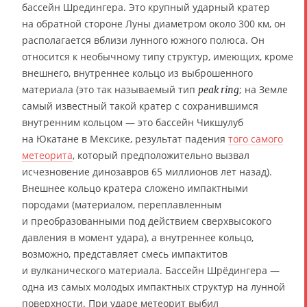
бассейн Шредингера. Это крупный ударный кратер
на обратной стороне Луны диаметром около 300 км, он
располагается вблизи лунного южного полюса. Он
относится к необычному типу структур, имеющих, кроме
внешнего, внутреннее кольцо из выброшенного
материала (это так называемый тип
; на Земле
peak ring
самый известный такой кратер с сохранившимся
внутренним кольцом — это бассейн Чикшулуб
на Юкатане в Мексике, результат падения
того самого
метеорита
, который предположительно вызвал
исчезновение динозавров 65 миллионов лет назад).
Внешнее кольцо кратера сложено импактными
породами (материалом, переплавленным
и преобразованными под действием сверхвысокого
давления в момент удара), а внутреннее кольцо,
возможно, представляет смесь импактитов
и вулканического материала. Бассейн Шрёдингера —
одна из самых молодых импактных структур на лунной
поверхности. При ударе метеорит выбил