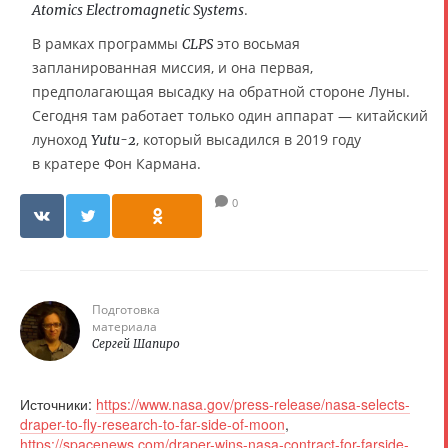
.
Atomics Electromagnetic Systems
В рамках программы
это восьмая
CLPS
запланированная миссия, и она первая,
предполагающая высадку на обратной стороне Луны.
Сегодня там работает только один аппарат — китайский
луноход
, который высадился в 2019 году
Yutu-2
в кратере Фон Кармана.
0
Подготовка
материала
Сергей Шапиро
Источники:
https://www.nasa.gov/press-release/nasa-selects-
draper-to-fly-research-to-far-side-of-moon
,
https://spacenews.com/draper-wins-nasa-contract-for-farside-