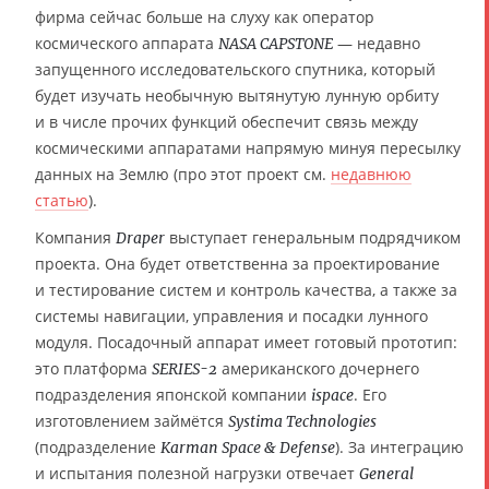
фирма сейчас больше на слуху как оператор
космического аппарата
— недавно
NASA CAPSTONE
запущенного исследовательского спутника, который
будет изучать необычную вытянутую лунную орбиту
и в числе прочих функций обеспечит связь между
космическими аппаратами напрямую минуя пересылку
данных на Землю (про этот проект см.
недавнюю
статью
).
Компания
выступает генеральным подрядчиком
Draper
проекта. Она будет ответственна за проектирование
и тестирование систем и контроль качества, а также за
системы навигации, управления и посадки лунного
модуля. Посадочный аппарат имеет готовый прототип:
это платформа
американского дочернего
SERIES-2
подразделения японской компании
. Его
ispace
изготовлением займётся
Systima Technologies
(подразделение
). За интеграцию
Karman Space & Defense
и испытания полезной нагрузки отвечает
General