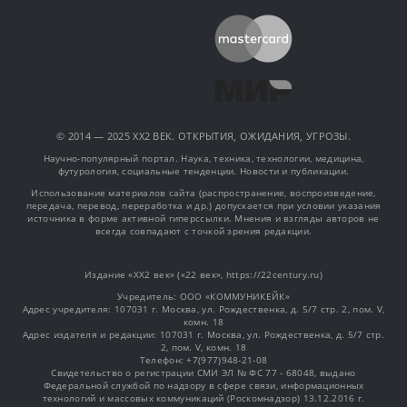
© 2014 — 2025 XX2 ВЕК. ОТКРЫТИЯ, ОЖИДАНИЯ, УГРОЗЫ.
Научно-популярный портал. Наука, техника, технологии, медицина,
футурология, социальные тенденции. Новости и публикации.
Использование материалов сайта (распространение, воспроизведение,
передача, перевод, переработка и др.) допускается при условии указания
источника в форме активной гиперссылки. Мнения и взгляды авторов не
всегда совпадают с точкой зрения редакции.
Издание «XX2 век» («22 век», https://22century.ru)
Учредитель: OOO «КОММУНИКЕЙК»
Адрес учредителя: 107031 г. Москва, ул. Рождественка, д. 5/7 стр. 2, пом. V,
комн. 18
Адрес издателя и редакции: 107031 г. Москва, ул. Рождественка, д. 5/7 стр.
2, пом. V, комн. 18
Телефон: +7(977)948-21-08
Свидетельство о регистрации СМИ ЭЛ № ФС 77 - 68048, выдано
Федеральной службой по надзору в сфере связи, информационных
технологий и массовых коммуникаций (Роскомнадзор) 13.12.2016 г.