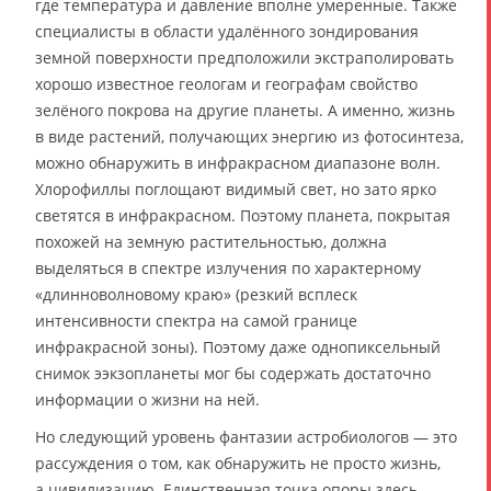
где температура и давление вполне умеренные. Также
специалисты в области удалённого зондирования
земной поверхности предположили экстраполировать
хорошо известное геологам и географам свойство
зелёного покрова на другие планеты. А именно, жизнь
в виде растений, получающих энергию из фотосинтеза,
можно обнаружить в инфракрасном диапазоне волн.
Хлорофиллы поглощают видимый свет, но зато ярко
светятся в инфракрасном. Поэтому планета, покрытая
похожей на земную растительностью, должна
выделяться в спектре излучения по характерному
«длинноволновому краю» (резкий всплеск
интенсивности спектра на самой границе
инфракрасной зоны). Поэтому даже однопиксельный
снимок ээкзопланеты мог бы содержать достаточно
информации о жизни на ней.
Но следующий уровень фантазии астробиологов — это
рассуждения о том, как обнаружить не просто жизнь,
а цивилизацию. Единственная точка опоры здесь —