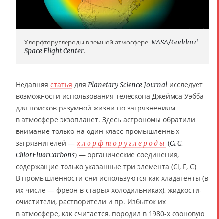
Хлорфторуглероды в земной атмосфере.
NASA/Goddard
Space Flight Center
.
Недавняя
статья
для
исследует
Planetary Science Journal
возможности использования телескопа Джеймса Уэбба
для поисков разумной жизни по загрязнениям
в атмосфере экзопланет. Здесь астрономы обратили
внимание только на один класс промышленных
загрязнителей —
(
,
хлорфторуглероды
CFC
) — органические соединения,
ChlorFluorCarbons
содержащие только указанные три элемента (Cl, F, C).
В промышленности они используются как хладагенты (в
их числе — фреон в старых холодильниках), жидкости-
очистители, растворители и пр. Избыток их
в атмосфере, как считается, породил в 1980-х озоновую