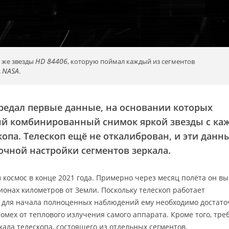
HD 84406
 же звезды
, которую поймал каждый из сегментов
NASA
.
.
редал первые данные, на основании которых
й комбинированный снимок яркой звезды с ка
копа. Телескоп ещё не откалиброван, и эти данн
очной настройки сегментов зеркала.
в космос в конце 2021 года. Примерно через месяц полёта он в
ионах километров от Земли. Поскольку телескоп работает
, для начала полноценных наблюдений ему необходимо достато
омех от теплового излучения самого аппарата. Кроме того, тре
ала телескопа, состоящего из отдельных сегментов.