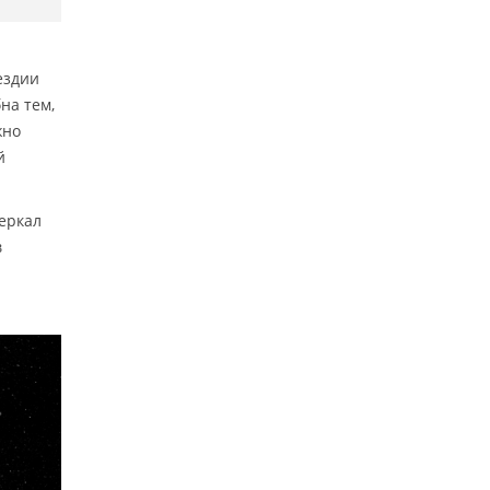
ездии
на тем,
жно
й
еркал
в