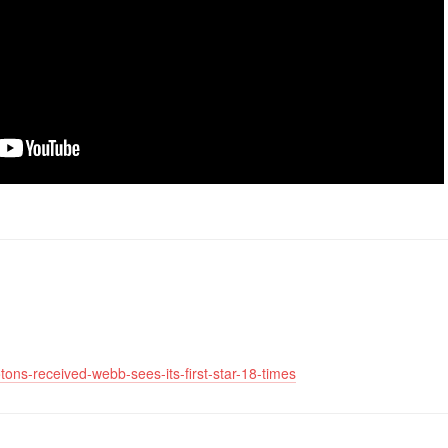
ons-received-webb-sees-its-first-star-18-times