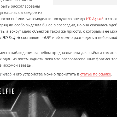
 быть рассогласованы
да нашлась в каждом из
 часов съёмки. Фотомоделью послужила звезда
в созв
HD 84406
яд ли особо выделил бы её в созвездии, но она оказалась удоб
ь, а вокруг мало объектов такой же яркости, с которыми её мо
на
составляет +6,9
и её можно разглядеть в небольшо
m
HD 84406
место наблюдения за небом предназначена для съёмки самих з
ак один из восемнадцати пока что рассогласованных фрагменто
е искомой звезды.
и его устройстве можно прочитать в
статье по ссылке
.
s Webb