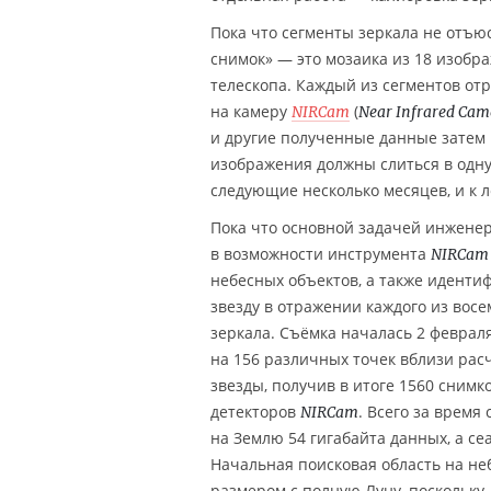
Пока что сегменты зеркала не отъю
снимок» — это мозаика из 18 изобра
телескопа. Каждый из сегментов отр
на камеру
(
NIRCam
Near Infrared Cam
и другие полученные данные затем 
изображения должны слиться в одну
следующие несколько месяцев, и к ле
Пока что основной задачей инженер
в возможности инструмента
NIRCam
небесных объектов, а также иденти
звезду в отражении каждого из вос
зеркала. Съёмка началась 2 феврал
на 156 различных точек вблизи рас
звезды, получив в итоге 1560 снимко
детекторов
. Всего за время
NIRCam
на Землю 54 гигабайта данных, а сеа
Начальная поисковая область на не
размером с полную Луну, поскольку