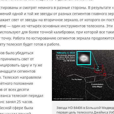
стированы и смотрят немного в разные стороны. В результате 
жений одной и той же звезды от разных сегментов главного зе
ажает свет от звезды на вторичное зеркало, от которого он пос
) — один из четырёх основных инструментов телескопа. Эти
era
используют для более точной калибровки, при которой все так
 точку. Работа по юстированию сегментов зеркала продолжитс
ту телескоп будет готов к работе.
ов было убедиться
принимать свет от
фицировать одну и ту же
емнадцати сегментов
я. Телескоп направляли
чётного положения
в от всех десяти
 сеанса телескоп передал
нс занял 25 часов.
Звезда HD 84406 в Большой Медве
бесной сфере была
первая цель телескопа Джеймса Уэб
 до начала точной