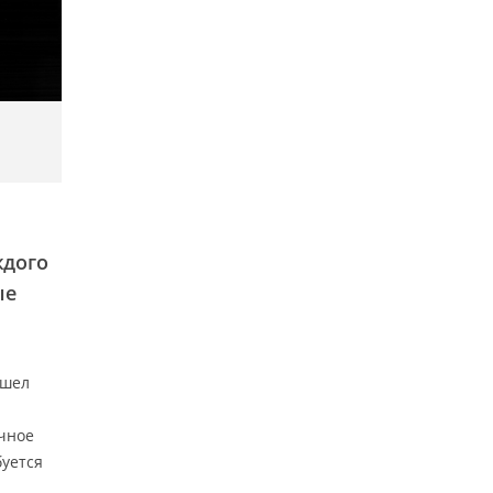
ждого
ые
ышел
чное
буется