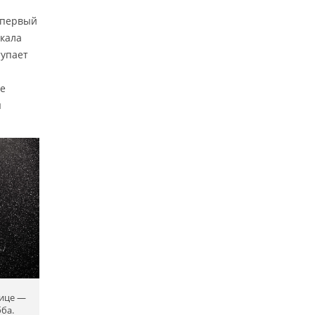
«первый
ркала
тупает
ие
я
дице —
ба.