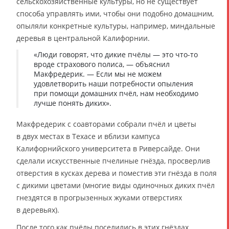
сельскохозяйственные культуры, но не существует
способа управлять ими, чтобы они подобно домашним,
опыляли конкретные культуры, например, миндальные
деревья в центральной Калифорнии.
«Люди говорят, что дикие пчёлы — это что-то
вроде страхового полиса, — объяснил
Макфредерик. — Если мы не можем
удовлетворить наши потребности опыления
при помощи домашних пчёл, нам необходимо
лучше понять диких».
Макфредерик с соавторами собрали пчёл и цветы
в двух местах в Техасе и вблизи кампуса
Калифорнийского университета в Риверсайде. Они
сделали искусственные пчелиные гнёзда, просверлив
отверстия в кусках дерева и поместив эти гнёзда в поля
с дикими цветами (многие виды одиночных диких пчёл
гнездятся в прогрызенных жуками отверстиях
в деревьях).
После того как пчёлы поселились в этих гнёздах,