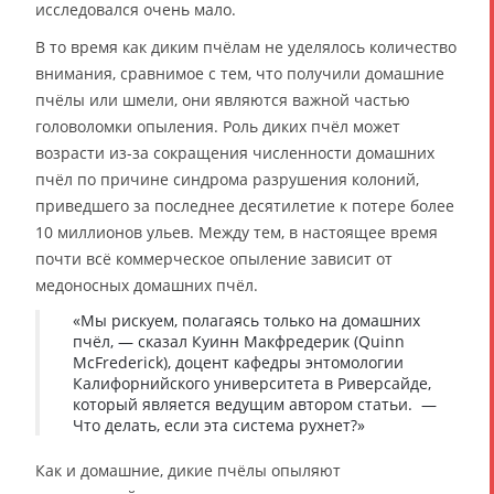
исследовался очень мало.
В то время как диким пчёлам не уделялось количество
внимания, сравнимое с тем, что получили домашние
пчёлы или шмели, они являются важной частью
головоломки опыления. Роль диких пчёл может
возрасти из-за сокращения численности домашних
пчёл по причине синдрома разрушения колоний,
приведшего за последнее десятилетие к потере более
10 миллионов ульев. Между тем, в настоящее время
почти всё коммерческое опыление зависит от
медоносных домашних пчёл.
«Мы рискуем, полагаясь только на домашних
пчёл, — сказал Куинн Макфредерик (Quinn
McFrederick), доцент кафедры энтомологии
Калифорнийского университета в Риверсайде,
который является ведущим автором статьи. —
Что делать, если эта система рухнет?»
Как и домашние, дикие пчёлы опыляют