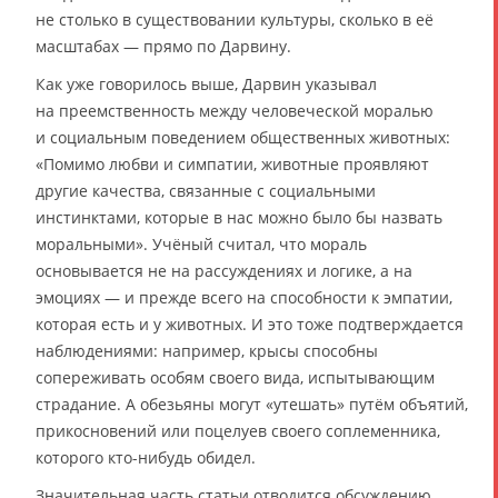
не столько в существовании культуры, сколько в её
масштабах — прямо по Дарвину.
Как уже говорилось выше, Дарвин указывал
на преемственность между человеческой моралью
и социальным поведением общественных животных:
«Помимо любви и симпатии, животные проявляют
другие качества, связанные с социальными
инстинктами, которые в нас можно было бы назвать
моральными». Учёный считал, что мораль
основывается не на рассуждениях и логике, а на
эмоциях — и прежде всего на способности к эмпатии,
которая есть и у животных. И это тоже подтверждается
наблюдениями: например, крысы способны
сопереживать особям своего вида, испытывающим
страдание. А обезьяны могут «утешать» путём объятий,
прикосновений или поцелуев своего соплеменника,
которого кто-нибудь обидел.
Значительная часть статьи отводится обсуждению