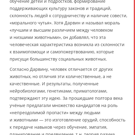
обучение детей и подростков, формирование
поддерживающих культуру законов и традиций,
склонность людей к сотрудничеству и наличие совести,
«морального чутья». Хотя Дарвин и называл мораль
«лучшим и высшим различием между человеком
и низшими животными», он добавлял, что эта
человеческая характеристика возникла из склонности
к взаимопомощи и самопожертвованию, которые
присущи большинству социальных животных.
Согласно Дарвину, человек отличается от других
животных, но отличия эти количественные, а не
качественные. И результаты, полученные
нейробиологами, генетиками, приматологами,
подтверждают эту идею. За прошедшие полтора века
учёные предлагали множество кандидатов на роль
«непреодолимой пропасти» между людьми
и животными — это изготовление орудий, способность
к передаче навыков через обучение, эмпатия,
планирование и предвидение, т.н. теория разума