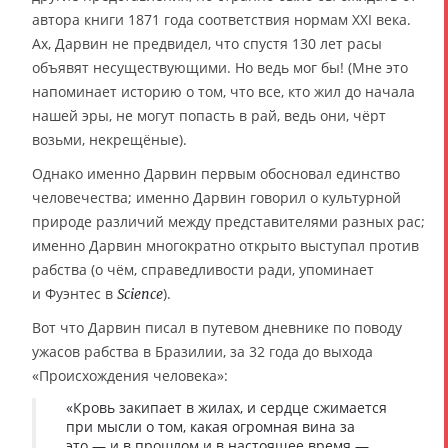
автора книги 1871 года соответствия нормам XXI века.
Ах, Дарвин не предвидел, что спустя 130 лет расы
объявят несуществующими. Но ведь мог бы! (Мне это
напоминает историю о том, что все, кто жил до начала
нашей эры, не могут попасть в рай, ведь они, чёрт
возьми, некрещёные).
Однако именно Дарвин первым обосновал единство
человечества; именно Дарвин говорил о культурной
природе различий между представителями разных рас;
именно Дарвин многократно открыто выступал против
рабства (о чём, справедливости ради, упоминает
и Фуэнтес в
).
Science
Вот что Дарвин писал в путевом дневнике по поводу
ужасов рабства в Бразилии, за 32 года до выхода
«Происхождения человека»:
«Кровь закипает в жилах, и сердце сжимается
при мысли о том, какая огромная вина за
это — и в прошлом и в настоящее время —