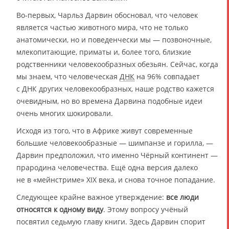
Во-первых, Чарльз Дарвин обосновал, что человек
является частью животного мира, что не только
анатомически, но и поведенчески мы — позвоночные,
млекопитающие, приматы и, более того, близкие
родственники человекообразных обезьян. Сейчас, когда
мы знаем, что человеческая
ДНК
на 96% совпадает
с ДНК других человекообразных, наше родство кажется
очевидным, но во времена Дарвина подобные идеи
очень многих шокировали.
Исходя из того, что в Африке живут современные
большие человекообразные — шимпанзе и горилла, —
Дарвин предположил, что именно Чёрный континент —
прародина человечества. Ещё одна версия далеко
не в «мейнстриме» XIX века, и снова точное попадание.
Следующее крайне важное утверждение:
все люди
относятся к одному виду
. Этому вопросу учёный
посвятил седьмую главу книги. Здесь Дарвин спорит