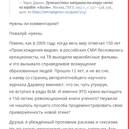
Чарлз Дарвин.
Путешествие натуралиста вокруг света
на корабле «Бигль»
. Москва, ГИГЛ, 1953 г., с. 527—528, 538.,
цит. по
https://antropogenez.ru/quote/374/
.
Нужны ли комментарии?
Пожалуй, нужны.
Помню, как в 2009 году, когда весь мир отмечал 150 лет
«Происхождения видов», в российских СМИ бесновались
креационисты, на ТВ выходили мракобесные фильмы,
и это вызывало справедливое возмущение
образованных людей. Прошло 12 лет, и не во сне,
а наяву со страниц авторитетнейшего научного
журнала Дарвину вменяют, что он, чуть утрируя,
не вступил в ряды BLM. И именно ЭТО нужно вытащить
к 150-летию революционной книги учёного? Неужели
не нашлось лучшего способа продемонстрировать свою
приверженность новой этике?
Друзья, я убеждённый противник расизма и сексизма.
Но, по-моему, происходит нечто очень скверное. Есть