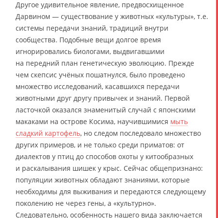
Другое удивительное явление, предвосхищенное
Дарвином — существование у животных «культуры», т.е.
системы передачи знаний, традиций внутри
сообщества. Подобные вещи долгое время
игнорировались биологами, выдвигавшими
на передний план генетическую эволюцию. Прежде
чем скепсис учёных пошатнулся, было проведено
множество исследований, касавшихся передачи
животными друг другу привычек и знаний. Первой
ласточкой оказался знаменитый случай с японскими
макаками на острове Косима, научившимися
мыть
сладкий картофель
, но следом последовало множество
других примеров, и не только среди приматов: от
диалектов у птиц до способов охоты у китообразных
и раскалывания шишек у крыс. Сейчас общепризнано:
популяции животных обладают знаниями, которые
необходимы для выживания и передаются следующему
поколению не через гены, а «культурно».
Следовательно, особенность нашего вида заключается