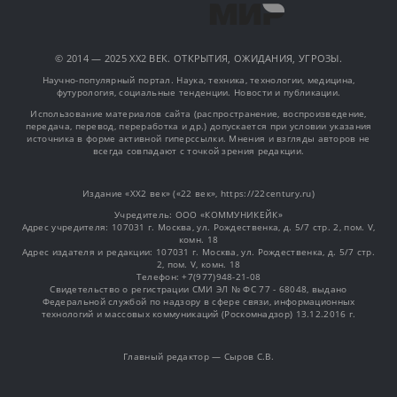
© 2014 — 2025 XX2 ВЕК. ОТКРЫТИЯ, ОЖИДАНИЯ, УГРОЗЫ.
Научно-популярный портал. Наука, техника, технологии, медицина,
футурология, социальные тенденции. Новости и публикации.
Использование материалов сайта (распространение, воспроизведение,
передача, перевод, переработка и др.) допускается при условии указания
источника в форме активной гиперссылки. Мнения и взгляды авторов не
всегда совпадают с точкой зрения редакции.
Издание «XX2 век» («22 век», https://22century.ru)
Учредитель: OOO «КОММУНИКЕЙК»
Адрес учредителя: 107031 г. Москва, ул. Рождественка, д. 5/7 стр. 2, пом. V,
комн. 18
Адрес издателя и редакции: 107031 г. Москва, ул. Рождественка, д. 5/7 стр.
2, пом. V, комн. 18
Телефон: +7(977)948-21-08
Свидетельство о регистрации СМИ ЭЛ № ФС 77 - 68048, выдано
Федеральной службой по надзору в сфере связи, информационных
технологий и массовых коммуникаций (Роскомнадзор) 13.12.2016 г.
Главный редактор — Сыров С.В.