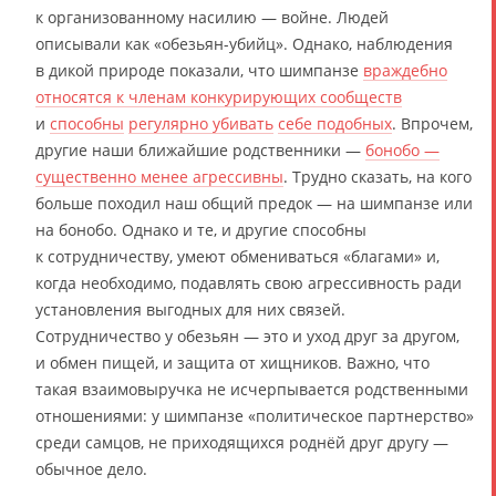
к организованному насилию — войне. Людей
описывали как «обезьян-убийц». Однако, наблюдения
в дикой природе показали, что шимпанзе
враждебно
относятся к членам конкурирующих сообществ
и
способны
регулярно убивать
себе подобных
. Впрочем,
другие наши ближайшие родственники —
бонобо —
существенно менее агрессивны
. Трудно сказать, на кого
больше походил наш общий предок — на шимпанзе или
на бонобо. Однако и те, и другие способны
к сотрудничеству, умеют обмениваться «благами» и,
когда необходимо, подавлять свою агрессивность ради
установления выгодных для них связей.
Сотрудничество у обезьян — это и уход друг за другом,
и обмен пищей, и защита от хищников. Важно, что
такая взаимовыручка не исчерпывается родственными
отношениями: у шимпанзе «политическое партнерство»
среди самцов, не приходящихся роднёй друг другу —
обычное дело.