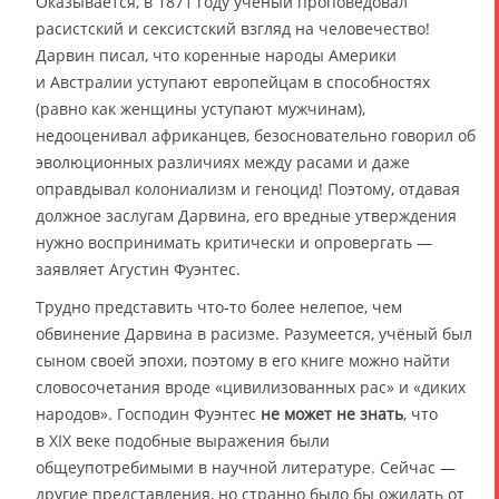
Оказывается, в 1871 году учёный проповедовал
расистский и сексистский взгляд на человечество!
Дарвин писал, что коренные народы Америки
и Австралии уступают европейцам в способностях
(равно как женщины уступают мужчинам),
недооценивал африканцев, безосновательно говорил об
эволюционных различиях между расами и даже
оправдывал колониализм и геноцид! Поэтому, отдавая
должное заслугам Дарвина, его вредные утверждения
нужно воспринимать критически и опровергать —
заявляет Агустин Фуэнтес.
Трудно представить что-то более нелепое, чем
обвинение Дарвина в расизме. Разумеется, учёный был
сыном своей эпохи, поэтому в его книге можно найти
словосочетания вроде «цивилизованных рас» и «диких
народов». Господин Фуэнтес
не может не знать
, что
в XIX веке подобные выражения были
общеупотребимыми в научной литературе. Сейчас —
другие представления, но странно было бы ожидать от