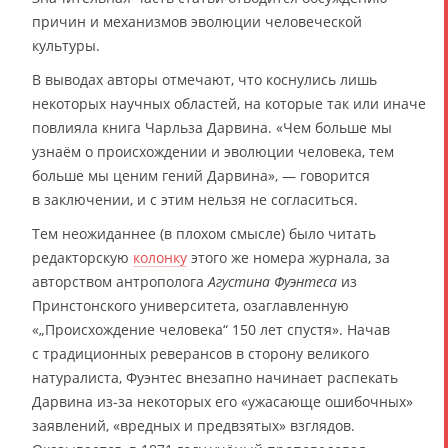
причин и механизмов эволюции человеческой
культуры.
В выводах авторы отмечают, что коснулись лишь
некоторых научных областей, на которые так или иначе
повлияла книга Чарльза Дарвина. «Чем больше мы
узнаём о происхождении и эволюции человека, тем
больше мы ценим гений Дарвина», — говорится
в заключении, и с этим нельзя не согласиться.
Тем неожиданнее (в плохом смысле) было читать
редакторскую
колонку
этого же номера журнала, за
авторством антрополога
Агустина Фуэнтеса
из
Принстонского университета, озаглавленную
«„Происхождение человека“ 150 лет спустя». Начав
с традиционных реверансов в сторону великого
натуралиста, Фуэнтес внезапно начинает распекать
Дарвина из-за некоторых его «ужасающе ошибочных»
заявлений, «вредных и предвзятых» взглядов.