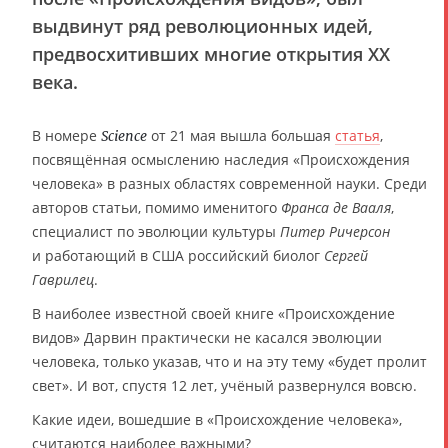
выдвинут ряд революционных идей,
предвосхитивших многие открытия XX
века.
В номере
от 21 мая вышла большая
статья
,
Science
посвящённая осмыслению наследия «Происхождения
человека» в разных областях современной науки. Среди
авторов статьи, помимо именитого
Франса де Вааля
,
специалист по эволюции культуры
Питер Ричерсон
и работающий в США российский биолог
Сергей
Гаврилец
.
В наиболее известной своей книге «Происхождение
видов» Дарвин практически не касался эволюции
человека, только указав, что и на эту тему «будет пролит
свет». И вот, спустя 12 лет, учёный развернулся вовсю.
Какие идеи, вошедшие в «Происхождение человека»,
считаются наиболее важными?