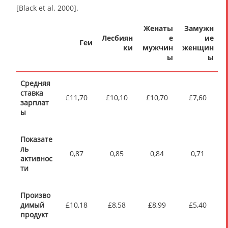
[Black et al. 2000].
Женаты
Замужн
Лесбиян
е
ие
Геи
ки
мужчин
женщин
ы
ы
Средняя
ставка
£11,70
£10,10
£10,70
£7,60
зарплат
ы
Показате
ль
0,87
0,85
0,84
0,71
активнос
ти
Произво
димый
£10,18
£8,58
£8,99
£5,40
продукт