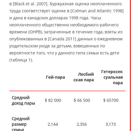
в [Black et al. 2007]. Буржуазная оценка неоплаченного
труда соответствует оценке в [Colman and Atlantic 1998]
и дана в канадских долларах 1998 года. Часы
неоплаченного общественно необходимого рабочего
времени (ОНРВ), затраченные в течение года, взяты из
опубликованных в [Canada 2011] данных о ежедневном
родительском уходе за детьми, взвешенных по
вероятности того, что у данного типа семьи есть дети
(таблица 1).
Гетеросек
Лесбий
Гей-пара
суаль
ная
ская пара
пара
Средний
$ 82 000
$ 66 500
$ 65700
доход пары
Средний
размер
2,144
2,356
3,173
семьи