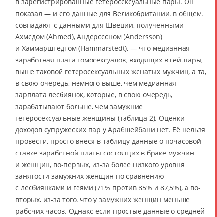
в зарегистрированные гетеросексуальные пары. Он
показал — и его данные для Великобритании, в общем,
совпадают с данными для Швеции, полученными
Ахмедом (Ahmed), Андерссоном (Andersson)
и Хаммарштедтом (Hammarstedt), — что медианная
заработная плата гомосексуалов, входящих в гей-пары,
выше таковой гетеросексуальных женатых мужчин, а та,
в свою очередь, немного выше, чем медианная
зарплата лесбиянок, которые, в свою очередь,
зарабатывают больше, чем замужние
гетеросексуальные женщины (таблица 2). Оценки
доходов супружеских пар у Арабшейбани нет. Её нельзя
провести, просто внеся в таблицу данные о почасовой
ставке заработной платы состоящих в браке мужчин
и женщин, во-первых, из-за более низкого уровня
занятости замужних женщин по сравнению
с лесбиянками и геями (71% против 85% и 87,5%), а во-
вторых, из-за того, что у замужних женщин меньше
рабочих часов. Однако если простые данные о средней