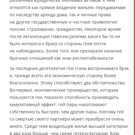
различных юридически значимых активов. К ним
относятся как прямое владение жильём, передаваемая
по наследству аренда дома, так и личные права
на другие государственные и частные привилегии:
пенсии, страхование, гражданство. Некоторое время
после легализации гомосексуализма какого бы то ни
было интереса к браку со стороны геев почти
не наблюдалось. Более того: они презирали наличие
брачных отношений как знак респектабельности.
За последние десятилетия геи стали воспринимать брак
и, прежде всего, его экономическую сторону более
благосклонно. Этому способствуют два обстоятельства.
Во-первых, экономическое преимущество, которым
пользуются геи, показало способность производить
кумулятивный эффект: гей-пары накапливают
собственность быстрее, чем другие пары, поэтому гей
со смертью своего партнёра может приобрести очень
много. Среди геев владельцев жилья высшей категории
в два раза больше, чем среди гетеросексуалов. Блэк