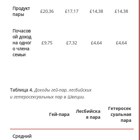
Продукт
£20,36
£17,17
£14,38
£14,38
пары
Почасов
ой доход
на одног
£9,75
£7,32
£4,64
£4,64
о члена
семьи
Таблица 4.
Доходы гей-пар, лесбийских
и гетеросексуальных пар в Швеции.
Гетеросек
Лесбийска
Гей-пара
суальная
я пара
пара
Средний