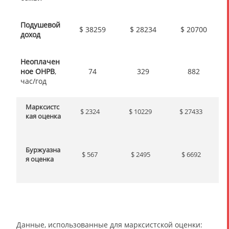
Подушевой
$ 38259
$ 28234
$ 20700
доход
Неоплачен
ное ОНРВ
,
74
329
882
час/год
Марксистс
$ 2324
$ 10229
$ 27433
кая оценка
Буржуазна
$ 567
$ 2495
$ 6692
я оценка
Данные, использованные для марксистской оценки: