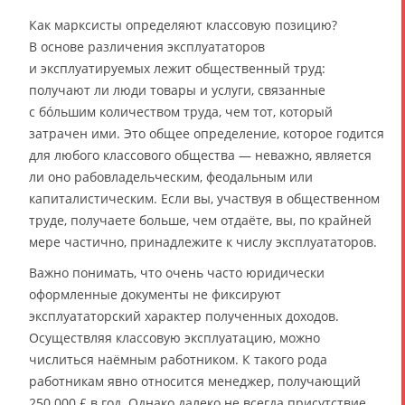
Как марксисты определяют классовую позицию?
В основе различения эксплуататоров
и эксплуатируемых лежит общественный труд:
получают ли люди товары и услуги, связанные
с бóльшим количеством труда, чем тот, который
затрачен ими. Это общее определение, которое годится
для любого классового общества — неважно, является
ли оно рабовладельческим, феодальным или
капиталистическим. Если вы, участвуя в общественном
труде, получаете больше, чем отдаёте, вы, по крайней
мере частично, принадлежите к числу эксплуататоров.
Важно понимать, что очень часто юридически
оформленные документы не фиксируют
эксплуататорский характер полученных доходов.
Осуществляя классовую эксплуатацию, можно
числиться наёмным работником. К такого рода
работникам явно относится менеджер, получающий
250 000 £ в год. Однако далеко не всегда присутствие