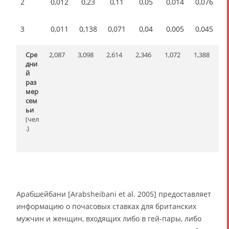
2
0,012
0,23
0,11
0,05
0,014
0,076
3
0,011
0,138
0,071
0,04
0,005
0,045
Сре
2,087
3,098
2,614
2,346
1,072
1,388
дни
й
раз
мер
сем
ьи
(чел
.)
Арабшейбани [Arabsheibani et al. 2005] предоставляет
информацию о почасовых ставках для британских
мужчин и женщин, входящих либо в гей-пары, либо