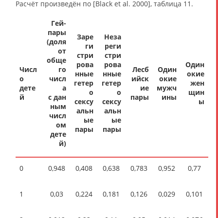
Расчёт произведён по [Black et al. 2000], таблица 11.
Гей-
пары
Заре
Неза
(доля
ги
реги
от
стри
стри
обще
рова
рова
Один
Числ
го
Лесб
Один
нные
нные
окие
о
числ
ийск
окие
гетер
гетер
жен
дете
а
ие
мужч
о
о
щин
й
с дан
пары
ины
сексу
сексу
ы
ным
альн
альн
числ
ые
ые
ом
пары
пары
дете
й)
0
0,948
0,408
0,638
0,783
0,952
0,77
1
0,03
0,224
0,181
0,126
0,029
0,101