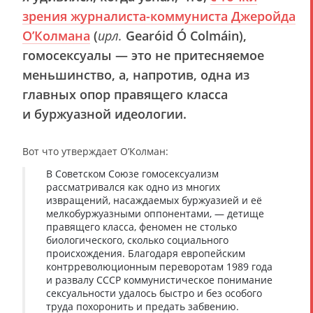
зрения журналиста-коммуниста Джеройда
О’Колмана
(
ирл.
Gearóid Ó Colmáin),
гомосексуалы — это не притесняемое
меньшинство, а, напротив, одна из
главных опор правящего класса
и буржуазной идеологии.
Вот что утверждает О’Колман:
В Советском Союзе гомосексуализм
рассматривался как одно из многих
извращений, насаждаемых буржуазией и её
мелкобуржуазными оппонентами, — детище
правящего класса, феномен не столько
биологического, сколько социального
происхождения. Благодаря европейским
контрреволюционным переворотам 1989 года
и развалу СССР коммунистическое понимание
сексуальности удалось быстро и без особого
труда похоронить и предать забвению.