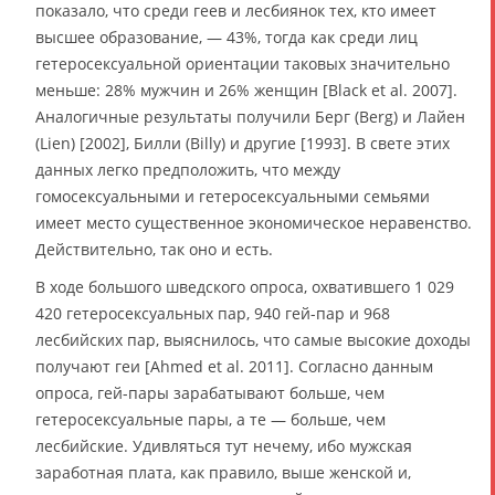
показало, что среди геев и лесбиянок тех, кто имеет
высшее образование, — 43%, тогда как среди лиц
гетеросексуальной ориентации таковых значительно
меньше: 28% мужчин и 26% женщин [Black et al. 2007].
Аналогичные результаты получили Берг (Berg) и Лайен
(Lien) [2002], Билли (Billy) и другие [1993]. В свете этих
данных легко предположить, что между
гомосексуальными и гетеросексуальными семьями
имеет место существенное экономическое неравенство.
Действительно, так оно и есть.
В ходе большого шведского опроса, охватившего 1 029
420 гетеросексуальных пар, 940 гей-пар и 968
лесбийских пар, выяснилось, что самые высокие доходы
получают геи [Ahmed et al. 2011]. Согласно данным
опроса, гей-пары зарабатывают больше, чем
гетеросексуальные пары, а те — больше, чем
лесбийские. Удивляться тут нечему, ибо мужская
заработная плата, как правило, выше женской и,