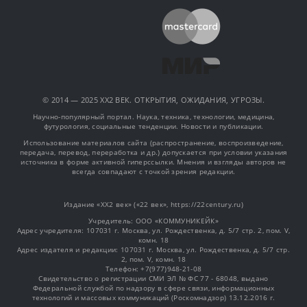
© 2014 — 2025 XX2 ВЕК. ОТКРЫТИЯ, ОЖИДАНИЯ, УГРОЗЫ.
Научно-популярный портал. Наука, техника, технологии, медицина,
футурология, социальные тенденции. Новости и публикации.
Использование материалов сайта (распространение, воспроизведение,
передача, перевод, переработка и др.) допускается при условии указания
источника в форме активной гиперссылки. Мнения и взгляды авторов не
всегда совпадают с точкой зрения редакции.
Издание «XX2 век» («22 век», https://22century.ru)
Учредитель: OOO «КОММУНИКЕЙК»
Адрес учредителя: 107031 г. Москва, ул. Рождественка, д. 5/7 стр. 2, пом. V,
комн. 18
Адрес издателя и редакции: 107031 г. Москва, ул. Рождественка, д. 5/7 стр.
2, пом. V, комн. 18
Телефон: +7(977)948-21-08
Свидетельство о регистрации СМИ ЭЛ № ФС 77 - 68048, выдано
Федеральной службой по надзору в сфере связи, информационных
технологий и массовых коммуникаций (Роскомнадзор) 13.12.2016 г.