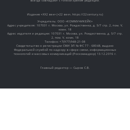
всегда совпадают с точкой зрения редакции.
Издание «XX2 век» («22 век», https://22century.ru)
Учредитель: OOO «КОММУНИКЕЙК»
Адрес учредителя: 107031 г. Москва, ул. Рождественка, д. 5/7 стр. 2, пом. V,
комн. 18
Адрес издателя и редакции: 107031 г. Москва, ул. Рождественка, д. 5/7 стр.
2, пом. V, комн. 18
Телефон: +7(977)948-21-08
Свидетельство о регистрации СМИ ЭЛ № ФС 77 - 68048, выдано
Федеральной службой по надзору в сфере связи, информационных
технологий и массовых коммуникаций (Роскомнадзор) 13.12.2016 г.
Главный редактор — Сыров С.В.