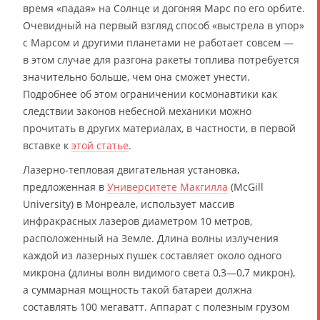
время «падая» на Солнце и догоняя Марс по его орбите.
Очевидный на первый взгляд способ «выстрела в упор»
с Марсом и другими планетами не работает совсем —
в этом случае для разгона ракеты топлива потребуется
значительно больше, чем она сможет унести.
Подробнее об этом ограничении космонавтики как
следствии законов небесной механики можно
прочитать в других материалах, в частности, в первой
вставке к
этой статье
.
Лазерно-тепловая двигательная установка,
предложенная в
Университете Макгилла
(McGill
University) в Монреале, использует массив
инфракрасных лазеров диаметром 10 метров,
расположенный на Земле. Длина волны излучения
каждой из лазерных пушек составляет около одного
микрона (длины волн видимого света 0,3—0,7 микрон),
а суммарная мощность такой батареи должна
составлять 100 мегаватт. Аппарат с полезным грузом