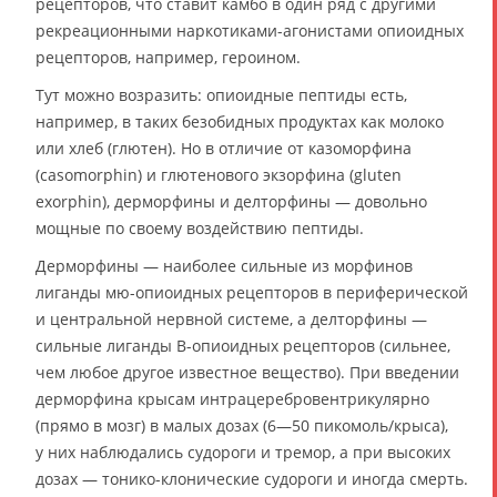
рецепторов, что ставит камбо в один ряд с другими
рекреационными наркотиками-агонистами опиоидных
рецепторов, например, героином.
Тут можно возразить: опиоидные пептиды есть,
например, в таких безобидных продуктах как молоко
или хлеб (глютен). Но в отличие от казоморфина
(casomorphin) и глютенового экзорфина (gluten
exorphin), дерморфины и делторфины — довольно
мощные по своему воздействию пептиды.
Дерморфины — наиболее сильные из морфинов
лиганды мю-опиоидных рецепторов в периферической
и центральной нервной системе, а делторфины —
сильные лиганды B-опиоидных рецепторов (сильнее,
чем любое другое известное вещество). При введении
дерморфина крысам интрацеребровентрикулярно
(прямо в мозг) в малых дозах (6—50 пикомоль/крыса),
у них наблюдались судороги и тремор, а при высоких
дозах — тонико-клонические судороги и иногда смерть.