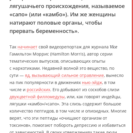
лягушачьего происхождения, называемое
«сапо» (или «камбо»). Им же женщины
натирают половые органы, чтобы
прервать беременность».
Так
начинает
свой видеорепортаж для журнала
Vice
Гамильтон Моррис (Hamilton Morris), автор серии
тематических выпусков, описывающих опыты
с наркотиками. Недавней волной это вещество, по
сути —
яд, вызывающий сильное отравление
, вынесло
на пик популярности в движениях
нью-эйдж
, в том
числе и
российских
. Его добывают из соскобов слизи
двухцветной филломедузы
, или, как говорят индейцы,
лягушки «камбо»/«сапо». Эта слизь содержит большое
количество пептидов, в том числе и опиоидных. Многие
верят, что эти пептиды «очищают организм от
токсинов», помогают побороть депрессию и избавиться
от зависимостей. В своих утверждениях такие люди