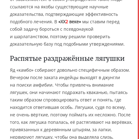
ссылаются на якобы существующие научные
доказательства, подтверждающие эффективность
подобного лечения. В
«XX
2
веке»
мы ставим перед
собой задачу бороться с псевдонаукой
и шарлатанством, поэтому решили проверить
доказательную базу под подобными утверждениями.
Распятые раздражённые лягушки
Яд «камбо» собирают довольно специфичным образом.
Вечером после заката индейцы выходят в джунгли
на поиски амфибии. Чтобы привлечь внимание
лягушек, они начинают подражать кваканью, пытаясь
таким образом спровоцировать ответ и понять, где
находится ответившая особь. Лягушки, судя по всему,
не очень вёрткие, поэтому поймать их несложно. После
того, как лягушка попалась, её растягивают на верёвках,
привязанных к деревянным штырям, за лапки,
нервируют лягушку, чтобы она выделяла слизь,