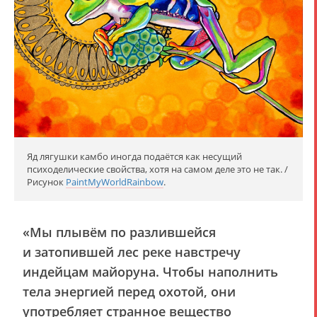
Яд лягушки камбо иногда подаётся как несущий
психоделические свойства, хотя на самом деле это не так. /
Рисунок
PaintMyWorldRainbow
.
«Мы плывём по разлившейся
и затопившей лес реке навстречу
индейцам майоруна. Чтобы наполнить
тела энергией перед охотой, они
употребляет странное вещество