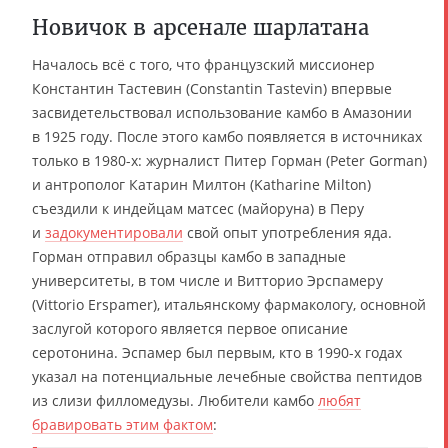
Новичок в арсенале шарлатана
Началось всё с того, что французский миссионер
Константин Тастевин (Constantin Tastevin) впервые
засвидетельствовал использование камбо в Амазонии
в 1925 году. После этого камбо появляется в источниках
только в 1980-х: журналист Питер Горман (Peter Gorman)
и антрополог Катарин Милтон (Katharine Milton)
съездили к индейцам матсес (майоруна) в Перу
и
задокументировали
свой опыт употребления яда.
Горман отправил образцы камбо в западные
университеты, в том числе и Витторио Эрспамеру
(Vittorio Erspamer), итальянскому фармакологу, основной
заслугой которого является первое описание
серотонина. Эспамер был первым, кто в 1990-х годах
указал на потенциальные лечебные свойства пептидов
из слизи филломедузы. Любители камбо
любят
бравировать этим фактом
: