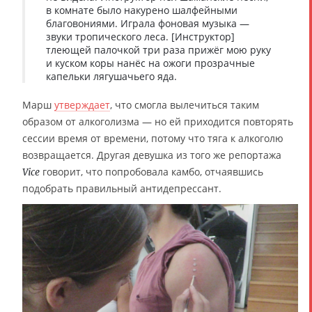
в комнате было накурено шалфейными
благовониями. Играла фоновая музыка —
звуки тропического леса. [Инструктор]
тлеющей палочкой три раза прижёг мою руку
и куском коры нанёс на ожоги прозрачные
капельки лягушачьего яда.
Марш
утверждает
, что смогла вылечиться таким
образом от алкоголизма — но ей приходится повторять
сессии время от времени, потому что тяга к алкоголю
возвращается. Другая девушка из того же репортажа
говорит, что попробовала камбо, отчаявшись
Vice
подобрать правильный антидепрессант.