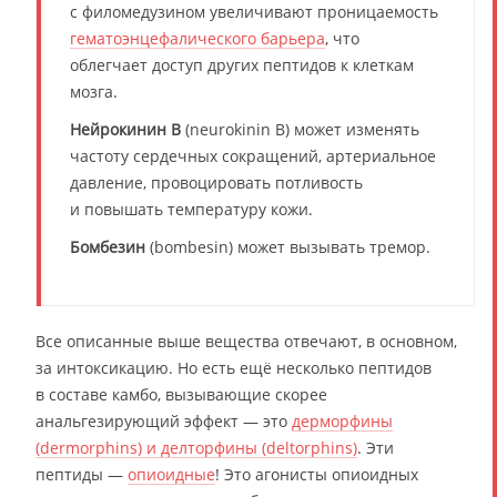
с филомедузином увеличивают проницаемость
гематоэнцефалического барьера
, что
облегчает доступ других пептидов к клеткам
мозга.
Нейрокинин B
(neurokinin B) может изменять
частоту сердечных сокращений, артериальное
давление, провоцировать потливость
и повышать температуру кожи.
Бомбезин
(bombesin) может вызывать тремор.
Все описанные выше вещества отвечают, в основном,
за интоксикацию. Но есть ещё несколько пептидов
в составе камбо, вызывающие скорее
анальгезирующий эффект — это
дерморфины
(dermorphins) и делторфины (deltorphins)
. Эти
пептиды —
опиоидные
! Это агонисты опиоидных