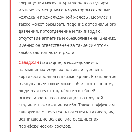
сокращения мускулатуры желчного пузыря
и является мощным стимулятором секреции
желудка и поджелудочной железы. Церулеин
также может вызывать падение артериального
давления, потоотделение и тахикардию,
отсутствие аппетита и обезболивание. Видимо,
именно он ответственен за такие симптомы
камбо, как тошнота и рвота.
Саваджин
(sauvagine) в исследованиях
на мышиных моделях повышает уровень
кортикостероидов в плазме крови. Его наличие
в лягушачьей слизи может объяснить, почему
люди чувствуют подъём сил и общей
выносливости, возникающие на поздней
стадии интоксикации камбо. Также к эффектам
саваджина относятся гипотония и тахикардия,
возникающие вследствие расширения
периферических сосудов.