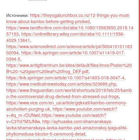
Источники:
https://theyogalunchbox.co.nz/12-things-you-must-
know-about-kambo-before-getting-pricked
,
https://www.tandfonline.com/doi/abs/10.1080/15563650.2018.14
57153
,
https://onlinelibrary.wiley.com/doi/abs/10.1111/1556-
4029.13641
,
https://www.sciencedirect.com/science/article/pii/S00410101163
02094
,
https://link.springer.com/article/10.1007/s11419-017-
0394-5
,
https://www.antigifcentrum.be/sites/default/files/imce/Poster%20
B%20-%20giant%20leaf%20frog_DEF.pdf
,
https://link.springer.com/article/10.1007/s41603-018-0047-4
,
https://www.medicalnewstoday.com/articles/323689.php
,
https://www.theguardian.com/world/shortcuts/2019/feb/25/kamb
o-the-controversial-drug-derived-from-stressed-out-frogs
,
https://www.vice.com/en_us/article/gqkxa9/kambo-ceremony-
alcoholism-purging-uk
,
https://www.youtube.com/watch?
v=8q_m-rDUNw0,https://www.youtube.com/watch?
v=C3Yd7M3JNlw
,
http://ayhuaska.com/shamanskaya-
lavka/shamanskaya-lavka-kambo-yad-amazonskoj-lyagushki-
phyllomedusa-bicolor-5-ceremonij-detail
,
http://secretionphyllomedusabicolor.blogspot.com
,
https://p-i-