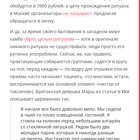
обойдутся в 3900 рублей, а цену прохождения ритуала
в Москве организаторы
не называют
, предлагая
обращаться в личку.
И да, за время своего бытования в западном мире
камбо
оброс целым ритуалом
— хотя в оригинале
никакого ритуала не существовало, люди просто его
рутинно употребляли. Сейчас же, как правило,
практикующие собираются группами, садятся в кругу
на пол, перед каждым — по ведру для отрыжки (после
приёма часто начинает тошнить, что многими, кстати,
воспринимается как основной элемент «чистки от
токсинов»). Британская девушка Марш из статьи в
Vice
описывает церемонию так:
В начале все было довольно мило. Мы сидели
в чьей-то плохо освещённой гостиной. Я
стояла на коленях перед небольшим алтарём
со стеклянной лягушкой. Рядом было два
молодых парня, которых я никогда раньше
не видела. Инструктор пел шаманские песни,