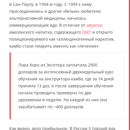
в Сан-Паулу, в 1994-м году. С 1999 к нему
присоединились и другие «белые» любители
альтернативной медицины, началась
коммерциализация яда. В отличие от
аяуаски
,
амазонского напитка, содержащего
DMT
и открыто
позиционируемого как галлюциногенный наркотик,
камбо стали пиарить именно как «лечение»:
Лора Хорн из Эксетера заплатила 2900
долларов за интенсивный двухнедельный курс
обучения на инструктора камбо, где за 14 дней
приняла 13 доз, и после завершения обучения
начала проводить примерно по две
церемонии в неделю. На каждой из них она
зарабатывает по ~400 долларов.
Как видно, дело прибыльное. В России 5 порций яда