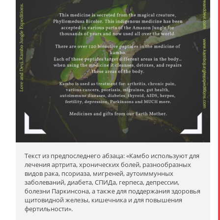
Текст из предпоследнего абзаца: «Камбо используют для
лечения артрита, хронических болей, разнообразных
видов рака, псориаза, мигреней, аутоиммунных
заболеваний, диабета, СПИДа, герпеса, депрессии,
болезни Паркинсона, а также для поддержания здоровья
щитовидной железы, кишечника и для повышения
фертильности».