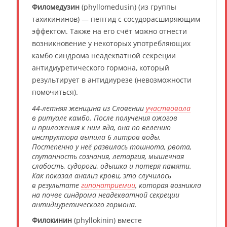
Филомедузин
(phyllomedusin) (из группы
тахикининов) — пептид с сосудорасширяющим
эффектом. Также на его счёт можно отнести
возникновение у некоторых употребляющих
камбо синдрома неадекватной секреции
антидиуретического гормона, который
результирует в антидиурезе (невозможности
помочиться).
44-летняя женщина из Словении
участвовала
в ритуале камбо. После получения ожогов
и приложения к ним яда, она по велению
инструктора выпила 6 литров воды.
Постепенно у неё развилась тошнота, рвота,
спутанность сознания, летаргия, мышечная
слабость, судороги, одышка и потеря памяти.
Как показал анализ крови, это случилось
в результате
гипонатриемии
, которая возникла
на почве синдрома неадекватной секреции
антидиуретического гормона.
Филокинин
(phyllokinin) вместе