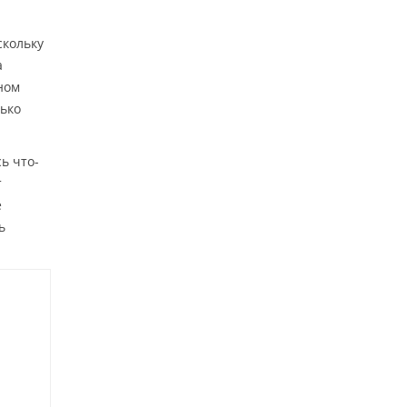
скольку
а
ном
ько
ь что-
т
е
ь