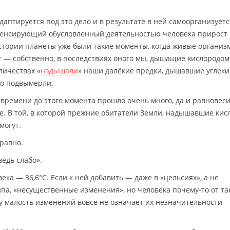
адаптируется под это дело и в результате в ней самоорганизуетс
мпенсирующий обусловленный деятельностью человека прирост
 истории планеты уже были такие моменты, когда живые организ
 — собственно, в последствиях оного мы, дышащие кислородом
оличествах «
надышали
» наши далёкие предки, дышавшие углек
го подвымерли.
 времени до этого момента прошло очень много, да и равновес
е. В той, в которой прежние обитатели Земли, надышавшие кис
могут.
равно.
ведь слабо».
ка — 36,6°C. Если к ней добавить — даже в «цельсиях», а не
Типа, «несущественные изменения», но человека почему-то от та
у малость изменений вовсе не означает их незначительности