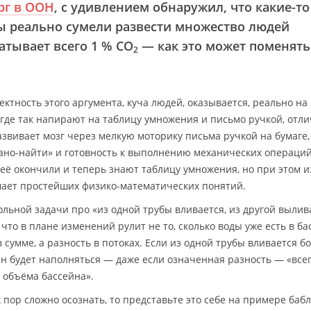
рг в ООН
, с удивлением обнаружил, что какие-то
ы реально сумели развести множество людей
атывает всего 1 % CO
— как это может поменять
2
тность этого аргумента, куча людей, оказывается, реально на
, где так напирают на таблицу умножения и письмо ручкой, отл
развивает мозг через мелкую моторику письма ручкой на бумаге,
дано-найти» и готовность к выполнению механических операци
е её окончили и теперь знают таблицу умножения, но при этом 
мает простейших физико-математических понятий.
льной задачи про «из одной трубы вливается, из другой вылив
 что в плане изменений рулит не то, сколько воды уже есть в ба
 сумме, а разность в потоках. Если из одной трубы вливается б
йн будет наполняться — даже если означенная разность — «всег
т объёма бассейна».
х пор сложно осознать, то представьте это себе на примере бабл