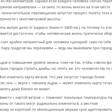
40 000 километров. Однако если каждого человека сейчас пере
нужном направлении — за окно, то жизнь многих на этом месте
ие незначительное перемещение запустит процесс полёта тела э
ерхности с многометровой высоты.
ень малую долю от радиуса Земли (≈ 6400 км.), но почему-то эти
ается достаточно, чтобы человеческая жизнь трагически обор
остоит крайне неприятный для человека сценарий: само по себе
 пару градусов мы переживём — ведь мы выживаем при горазд
льдов и повышение уровня океана, тоже не так, чтобы совсем ф
орых городах строить дамбы, но, опять же, это человечеству по 
но изменить карту ветров. Что уже запустит гораздо более
ле, оно — вкупе с таянием льдов — может изменить карту тече
авлять даже близко не может.
вместе с картой ветров — поменяет локальные температуры го
оны от такого могут радикально измениться, а местная
акому за короткий по эволюционным меркам срок адаптировать