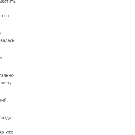
местить
того
х
валась.
о
атально
плечу.
ний.
раздо
ся уже