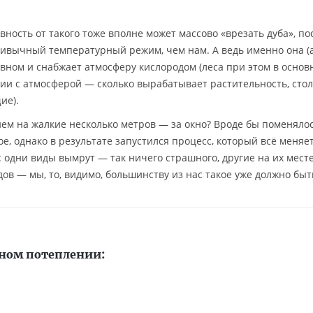
вность от такого тоже вполне может массово «врезать дуба», по
ривычный температурный режим, чем нам. А ведь именно она (
сновном и снабжает атмосферу кислородом (леса при этом в основ
и с атмосферой — сколько вырабатывает растительность, стол
ие).
ем на жалкие несколько метров — за окно? Вроде бы поменялос
ое, однако в результате запустился процесс, который всё меняе
: одни виды вымрут — так ничего страшного, другие на их мест
идов — мы, то, видимо, большинству из нас такое уже должно быт
ьном потеплении: