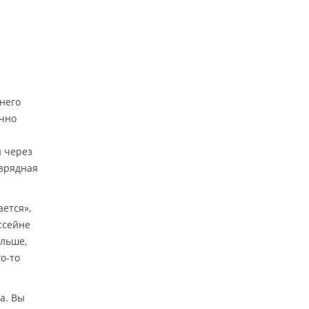
 него
ично
й через
изрядная
ается»,
ссейне
ольше,
о-то
а. Вы