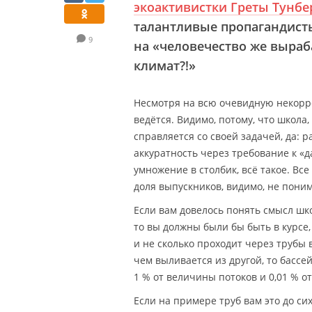
экоактивистки Греты Тунбе
талантливые пропагандист
9
на «человечество же выраб
климат?!»
Несмотря на всю очевидную некоррек
ведётся. Видимо, потому, что школа
справляется со своей задачей, да: 
аккуратность через требование к «
умножение в столбик, всё такое. Вс
доля выпускников, видимо, не пони
Если вам довелось понять смысл шко
то вы должны были бы быть в курсе,
и не сколько проходит через трубы в
чем выливается из другой, то бассе
1 % от величины потоков и 0,01 % о
Если на примере труб вам это до си