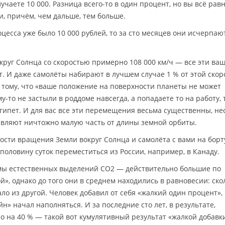
лучаете 10 000. Разница всего-то в один процент, но вы всё рав
и, причём, чем дальше, тем больше.
роцесса уже было 10 000 рублей, то за сто месяцев они исчерпа
круг Солнца со скоростью примерно 108 000 км/ч — все эти ва
т. И даже самолёты набирают в лучшем случае 1 % от этой скор
к тому, что «ваше положение на поверхности планеты не может
-то не застыли в роддоме навсегда, а попадаете то на работу, 
в Египет. И для вас все эти перемещения весьма существенны, н
ставляют ничтожно малую часть от длины земной орбиты.
ости вращения Земли вокруг Солнца и самолёта с вами на борт
 половину суток переместиться из России, например, в Канаду.
ёмы естественных выделений CO2 — действительно большие по
», однако до того они в среднем находились в равновесии: ско
ало из другой. Человек добавил от себя «жалкий один процент»,
йн» начал наполняться. И за последние сто лет, в результате,
о на 40 % — такой вот кумулятивный результат «жалкой добавк