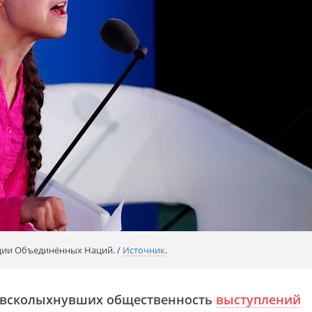
ции Объединённых Наций. /
Источник
.
о всколыхнувших общественность
выступлений