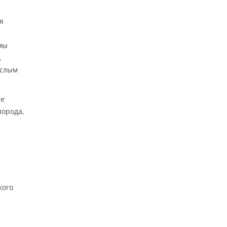
я
мы
,
ислым
ие
лорода,
кого