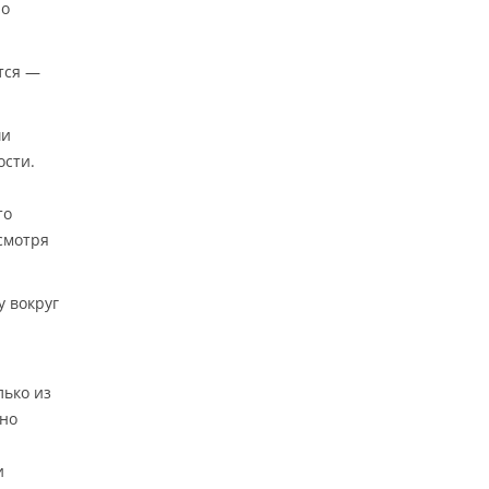
но
ются —
ши
ости.
то
есмотря
у вокруг
лько из
 но
и