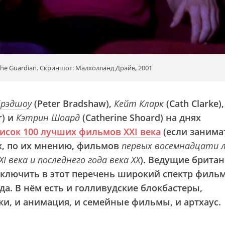
e Guardian. Скриншот: Малхолланд Драйв, 2001
Брэдшоу
(Peter Bradshaw),
Кейт Кларк
(Cath Clarke),
r) и
Кэтрин Шоард
(Catherine Shoard) на днях
исок 100 лучших фильмов XXI века
(если занима
х, по их мнению, фильмов
первых восемнадцати 
I века и последнего года века XX
). Ведущие брита
ключить в этот перечень широкий спектр фильм
а. В нём есть и голливудские блокбастеры,
, и анимация, и семейные фильмы, и артхаус.