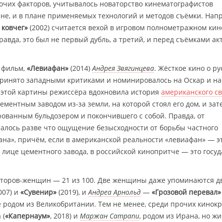
очих факторов, учитывалось новаторство кинематографистов
не, и в плане применяемых технологий и методов съёмки. Нап
 ковчег»
(2002) считается вехой в игровом полнометражном кин
равда, это был не первый дубль, а третий, и перед съёмками а
й фильм,
«Левиафан»
(2014)
Андрея Звягинцева
. Жёсткое кино о ру
ринято западными критиками и номинировалось на Оскар и на
 этой картины режиссёра вдохновила история
американского с
цементным заводом из-за земли, на которой стоял его дом, и зат
ованным бульдозером и покончившего с собой. Правда, от
алось разве что ощущение безысходности от борьбы частного
ана», причём, если в американской реальности «левиафан» — э
 лице цементного завода, в российской кинопритче — это госуд
авторов-женщин — 21 из 100. Две женщины даже упоминаются д
007) и
«Сувенир»
(2019), и
Андреа Арнольд
—
«Грозовой перевал»
бе родом из Великобритании. Тем не менее, среди прочих кинок
 (
«Капернаум»
, 2018) и
Маржан Сатрапи
, родом из Ирана, но 