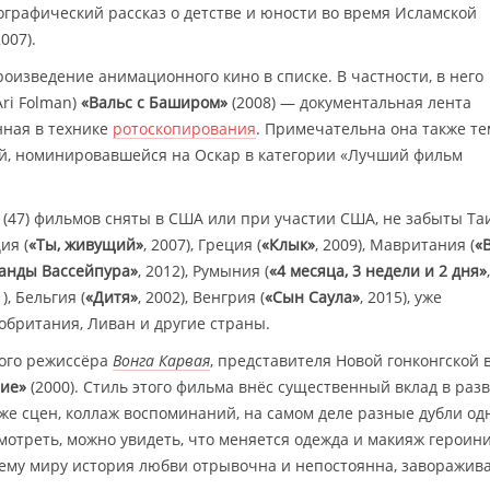
графический рассказ о детстве и юности во время Исламской
2007).
оизведение анимационного кино в списке. В частности, в него
Ari Folman)
«Вальс с Баширом»
(2008) — документальная лента
нная в технике
ротоскопирования
. Примечательна она также те
й, номинировавшейся на Оскар в категории «Лучший фильм
а (47) фильмов сняты в США или при участии США, не забыты Та
ия (
«Ты, живущий»
, 2007), Греция (
«Клык»
, 2009), Мавритания (
«
анды Вассейпура»
, 2012), Румыния (
«4 месяца, 3 недели и 2 дня»
1), Бельгия (
«Дитя»
, 2002), Венгрия (
«Сын Саула»
, 2015), уже
британия, Ливан и другие страны.
кого режиссёра
Вонга Карвая
, представителя Новой гонконгской 
ие»
(2000). Стиль этого фильма внёс существенный вклад в раз
 же сцен, коллаж воспоминаний, на самом деле разные дубли од
мотреть, можно увидеть, что меняется одежда и макияж героини
ему миру история любви отрывочна и непостоянна, заворажив