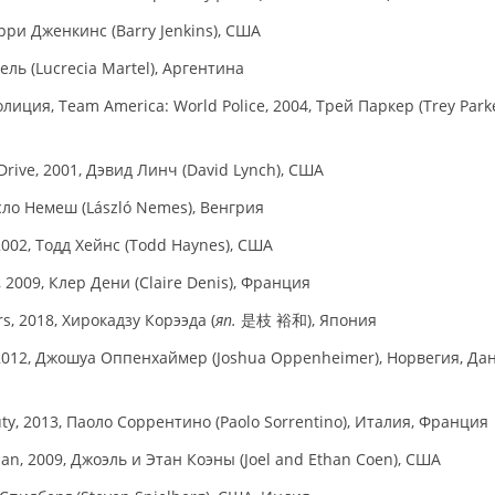
рри Дженкинс (Barry Jenkins), США
ль (Lucrecia Martel), Аргентина
ция, Team America: World Police, 2004, Трей Паркер (Trey Parker
ive, 2001, Дэвид Линч (David Lynch), США
асло Немеш (László Nemes), Венгрия
2002, Тодд Хейнс (Todd Haynes), США
 2009, Клер Дени (Claire Denis), Франция
, 2018, Хирокадзу Корээда (
яп.
是枝 裕和), Япония
g, 2012, Джошуа Оппенхаймер (Joshua Oppenheimer), Норвегия, Да
ty, 2013, Паоло Соррентино (Paolo Sorrentino), Италия, Франция
n, 2009, Джоэль и Этан Коэны (Joel and Ethan Coen), США