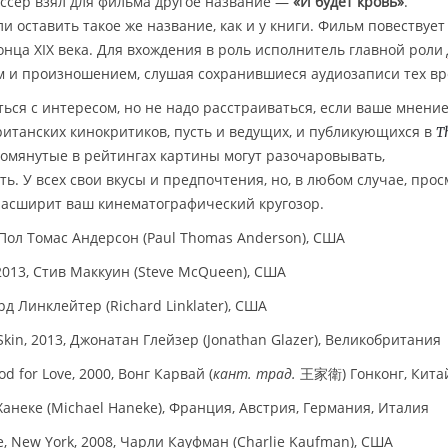
ссёр взял для фильма другое название —
«И будет кровь»
.
 оставить такое же название, как и у книги. Фильм повествует
нца XIX века. Для вхождения в роль исполнитель главной роли
м и произношением, слушая сохранившиеся аудиозаписи тех вр
ься с интересом, но не надо расстраиваться, если ваше мнени
ританских кинокритиков, пусть и ведущих, и публикующихся в
T
омянутые в рейтингах картины могут разочаровывать,
ь. У всех свои вкусы и предпочтения, но, в любом случае, про
расширит ваш кинематографический кругозор.
, Пол Томас Андерсон (Paul Thomas Anderson), США
, 2013, Стив Маккуин (Steve McQueen), США
д Линклейтер (Richard Linklater), США
kin, 2013, Джонатан Глейзер (Jonathan Glazer), Великобритания
 for Love, 2000, Вонг Карвай (
кант. трад.
王家衛) Гонконг, Кита
Ханеке (Michael Haneke), Франция, Австрия, Германия, Италия
 New York, 2008, Чарли Кауфман (Charlie Kaufman), США