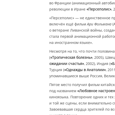
во Франции (анимационный автобио
революции в Иране
«Персеполис»
, 
«Персеполис» — не единственное пр
включён ещё фильм
Ари Фольмана
(
о ветеране Ливанской войны, созда
стала первой анимационной работо
на иностранном языке».
Несмотря на то, что почти половин
(
«Тропическая болезнь»
, 2005), Швец
ожидании счастья»
, 2002), Индия (
«Б
Турция (
«Однажды в Анатолии»
, 201
упоминавшиеся выше Россия, Велико
Пятое место получил фильм китайс
под названием
«Любовное настроен
киноязыка. Повторение одних и тех
и той же сцены, если внимательно с
Завоевавшая сердца зрителей по вс