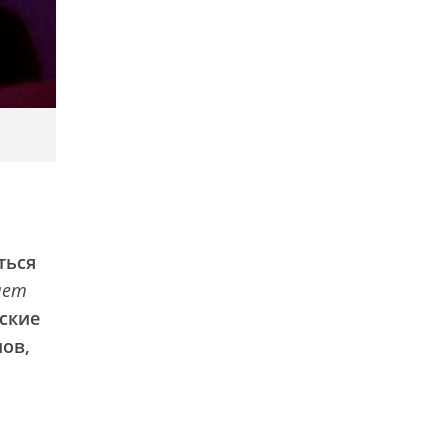
ться
лет
нские
ов,