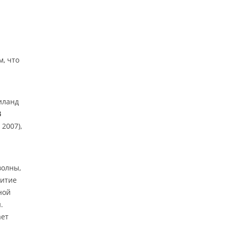
м, что
иланд
В
, 2007),
волны,
витие
ной
.
ает