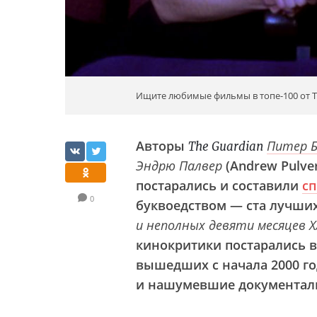
Ищите любимые фильмы в топе-100 от Th
Авторы
Питер 
The Guardian
Эндрю Палвер
(Andrew Pulve
постарались и составили
сп
0
буквоедством — ста лучши
и неполных девяти месяцев XX
кинокритики постарались в
вышедших с начала 2000 год
и нашумевшие документалки