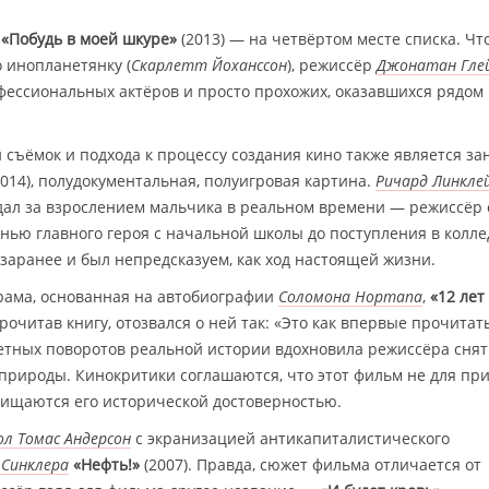
р
«Побудь в моей шкуре»
(2013) — на четвёртом месте списка. Чт
 инопланетянку (
Скарлетт Йоханссон
), режиссёр
Джонатан Гле
фессиональных актёров и просто прохожих, оказавшихся рядом
 съёмок и подхода к процессу создания кино также является з
014), полудокументальная, полуигровая картина.
Ричард Линкле
юдал за взрослением мальчика в реальном времени — режиссёр
изнью главного героя с начальной школы до поступления в колле
заранее и был непредсказуем, как ход настоящей жизни.
драма, основанная на автобиографии
Соломона Нортапа
,
«12 лет
прочитав книгу, отозвался о ней так: «Это как впервые прочитат
етных поворотов реальной истории вдохновила режиссёра сня
природы. Кинокритики соглашаются, что этот фильм не для пр
хищаются его исторической достоверностью.
ол Томас Андерсон
с экранизацией антикапиталистического
 Синклера
«Нефть!»
(2007). Правда, сюжет фильма отличается от