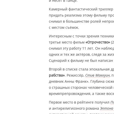
и несёт в танце.
Камерный фантастический трилле
придать реализма этому фильму про
снимал в большинстве ролей непро
с местом съёмок.
Интересным с точки зрения техники
третье место фильм
«Отрочество»
(2
снимал эту работу 11 лет. Он набл
одних и тех же актёров, следя за ж
Сценарий к фильму не был написан 
Второй в списке стала эпохальная 
рабства»
. Режиссёр,
Стив Маккуин
, 
дневник Анны Франк». Глубина сюж
о страшных сторонах человеческой 
времяпрепровождения, а также вос
Первое место в рейтинге получил
П
и антирелигиозного романа
Эптона