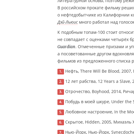
литературной основы, поэтому режи
В российском прокате фильму решили
о нефтедобытчике из Калифорнии ко
Дэй-Льюис
много работал над голосо
К подобным топам-100 стоит относит
не совпадает с оценками четырёх б
. Отмеченные призами и уп
Guardian
а посоветованные другом вдохновлят
фильмов из предложенного списка 
Нефть, There Will Be Blood, 2007
1.
12 лет рабства, 12 Years a Slave
2.
Отрочество, Boyhood, 2014, Ричар
3.
Побудь в моей шкуре, Under the S
4.
Любовное настроение, In the Mood
5.
Скрытое, Hidden, 2005, Михаэль 
6.
Нью-Йорк, Нью-Йорк, Synecdoche,
7.