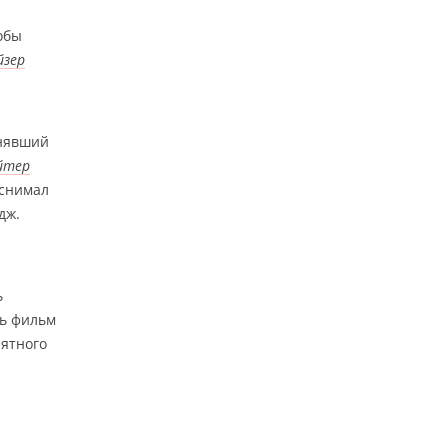
обы
йзер
анявший
йтер
 снимал
дж.
ь
ть фильм
иятного