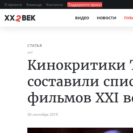
О проекте
Команда
Контакты
Поддержите проект
ВИДЕО
НОВОСТИ
ПУБ
СТАТЬЯ
АРТ
Кинокритики T
составили спи
фильмов XXI в
30 сентября 2019