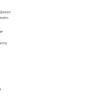
Дэниел
емён.
е
he
смотр
й