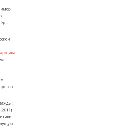
ример,
о,
ктёры
сской
варщика
ем
то
арство
важды:
(2011)
ритики
живущую