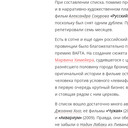
При составлении списка, помимо пр
и в нарративно-художественном пла
фильм
Александра Сокурова
«Русский
поскольку был снят одним дублем. П
репетировали семь месяцев.
Есть в сотне и ещё один российски
провинции было благожелательно п
премию BAFTA. На создание сюжета
Марвина Химейера
, судившегося с 
разнёсшего половину города бронир
оригинальной истории в фильме ост
человека против условного «левиаф
в первую очередь крупный бизнес в
и стоящая рядом с ним церковь.
В список вошло достаточно много 
Джоанна Хогг
, её фильмы
«Чужая»
(2
и
«Аквариум»
(2009). Правда, они о
не забыли о
Надин Лабаки
из Ливана