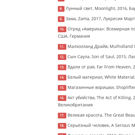
Лунный свет, Moonlight, 2016, Ба
8.
Зама, Zama, 2017, Лукресия Марте
9.
Отряд «Америка»: Всемирная поли
10.
США, Германия
Малхолланд Драйв, Mulholland Dr
11.
Сын Саула, Son of Saul, 2015, Л
12.
Вдали от рая, Far From Heaven, 
13.
Белый материал, White Material,
14.
Магазинные воришки, Shoplifters
15.
Акт убийства, The Act of Killin
16.
Великобритания
Великая красота, The Great Beau
17.
Серьёзный человек, A Serious Ma
18.