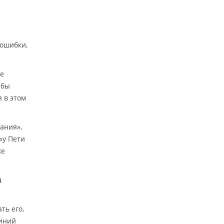
 ошибки,
ше
 бы
 в этом
ания»,
«у Пети
же
A
ть его.
синий