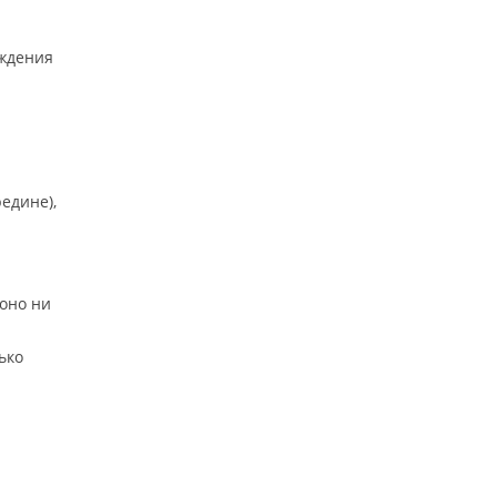
уждения
едине),
 оно ни
ько