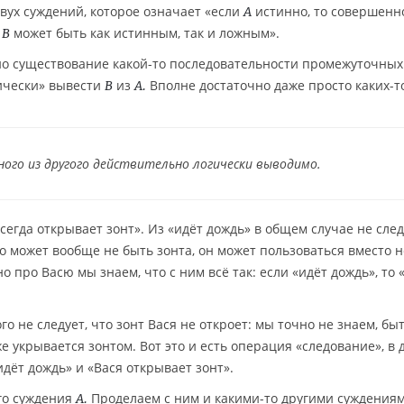
ух суждений, которое означает «если
истинно, то совершенн
A
о
может быть как истинным, так и ложным».
B
но существование какой-то последовательности промежуточных
ически» вывести
из
Вполне достаточно даже просто каких-т
B
A.
ного из другого действительно логически выводимо.
сегда открывает зонт». Из «идёт дождь» в общем случае не след
го может вообще не быть зонта, он может пользоваться вместо н
о про Васю мы знаем, что с ним всё так: если «идёт дождь», то 
ого не следует, что зонт Вася не откроет: мы точно не знаем, бы
оже укрывается зонтом. Вот это и есть операция «следование», в
дёт дождь» и «Вася открывает зонт».
го суждения
Проделаем с ним и какими-то другими суждениям
A.