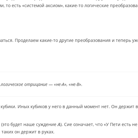
, то есть «системой аксиом», какие-то логические преобразов
ваться. Проделаем какие-то другие преобразования и теперь уж
огическое отрицание — «не-A», «не-B».
 кубики. Иных кубиков у него в данный момент нет. Он держит в
 (это будет наше суждение
). Сие означает, что «У Пети есть н
A
 таких он держит в руках.