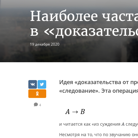
Наиболее част
в «доказатель
19 декабря 2020
Идея «доказательства от п
«следование». Эта операци
4
и читается как «из суждения
следу
A
Несмотря на то, что по звучанию он