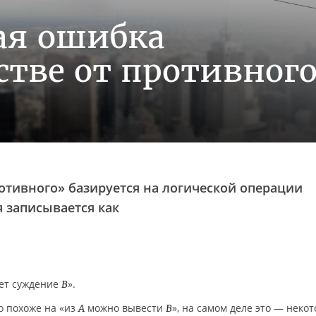
ая ошибка
стве от противног
ротивного» базируется на логической операции
я записывается как
ет суждение
».
B
о похоже на «из
можно вывести
», на самом деле это — неко
A
B