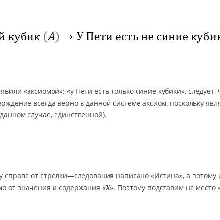
вили «аксиомой»: «у Пети есть только синие кубики», следует, 
верждение всегда верно в данной системе аксиом, поскольку явл
данном случае, единственной).
у справа от стрелки—следования написано «Истина», а потому 
о от значения и содержания «
». Поэтому подставим на место 
X