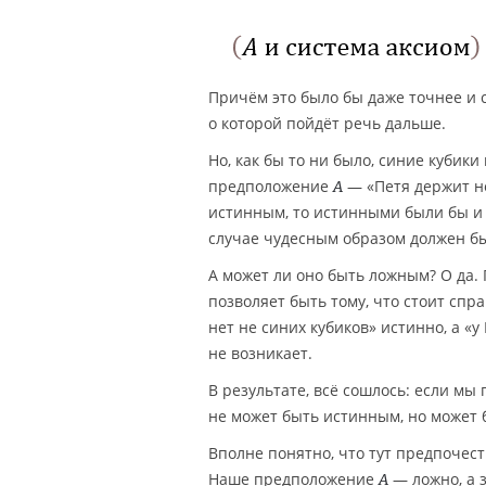
Причём это было бы даже точнее и 
о которой пойдёт речь дальше.
Но, как бы то ни было, синие кубики
предположение
— «Петя держит не
A
истинным, то истинными были бы и 
случае чудесным образом должен бы
А может ли оно быть ложным? О да. 
позволяет быть тому, что стоит спр
нет не синих кубиков» истинно, а «
не возникает.
В результате, всё сошлось: если м
не может быть истинным, но может
Вполне понятно, что тут предпочес
Наше предположение
— ложно, а з
A