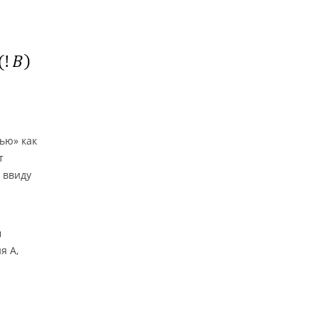
ью» как
т
 ввиду
м
я A,