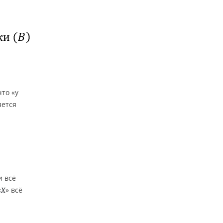
что «у
яется
и всё
«
» всё
X