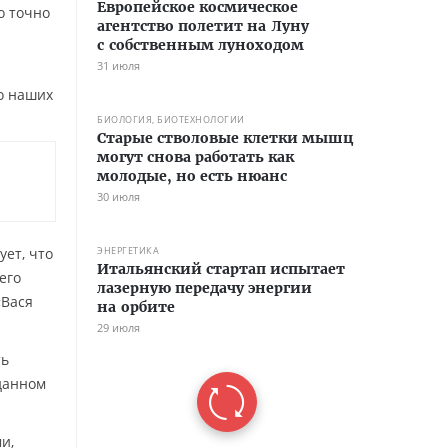
Европейское космическое
о точно
агентство полетит на Луну
с собственным луноходом
31 июля
о наших
БИОЛОГИЯ, БИОТЕХНОЛОГИИ
Старые стволовые клетки мышц
могут снова работать как
молодые, но есть нюанс
30 июля
ует, что
ЭНЕРГЕТИКА
Итальянский стартап испытает
его
лазерную передачу энергии
«Вася
на орбите
29 июля
ть
 данном
и,