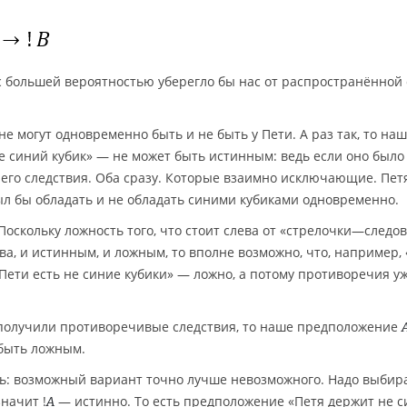
с большей вероятностью уберегло бы нас от распространённой
 не могут одновременно быть и не быть у Пети. А раз так, то на
 синий кубик» — не может быть истинным: ведь если оно было
его следствия. Оба сразу. Которые взаимно исключающие. Петя
л бы обладать и не обладать синими кубиками одновременно.
Поскольку ложность того, что стоит слева от «стрелочки—следов
ава, и истинным, и ложным, то вполне возможно, что, например, 
у Пети есть не синие кубики» — ложно, а потому противоречия у
ы получили противоречивые следствия, то наше предположение
 быть ложным.
ть: возможный вариант точно лучше невозможного. Надо выбира
начит !
— истинно. То есть предположение «Петя держит не 
A