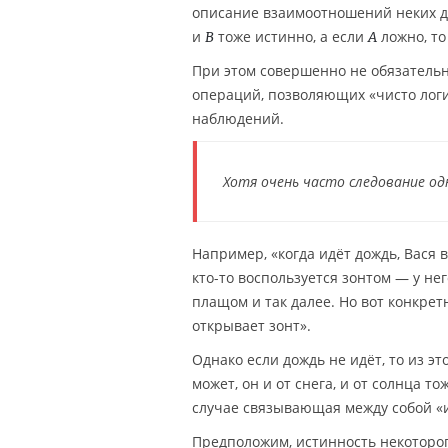
описание взаимоотношений неких дв
и
тоже истинно, а если
ложно, т
B
A
При этом совершенно не обязатель
операций, позволяющих «чисто лог
наблюдений.
Хотя очень часто следование од
Например, «когда идёт дождь, Вася в
кто-то воспользуется зонтом — у не
плащом и так далее. Но вот конкретн
открывает зонт».
Однако если дождь не идёт, то из эт
может, он и от снега, и от солнца т
случае связывающая между собой «и
Предположим, истинность некоторо