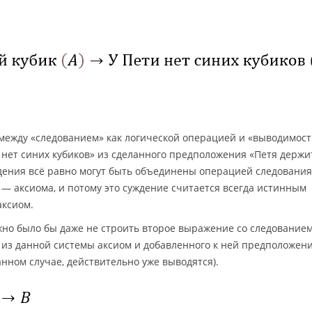
а между «следованием» как логической операцией и «выводимост
 нет синих кубиков» из сделанного предположения «Петя держи
уждения всё равно могут быть объединены операцией следования
в» — аксиома, и потому это суждение считается всегда истинным
аксиом.
жно было бы даже не строить второе выражение со следование
то из данной системы аксиом и добавленного к ней предположени
анном случае, действительно уже выводятся).