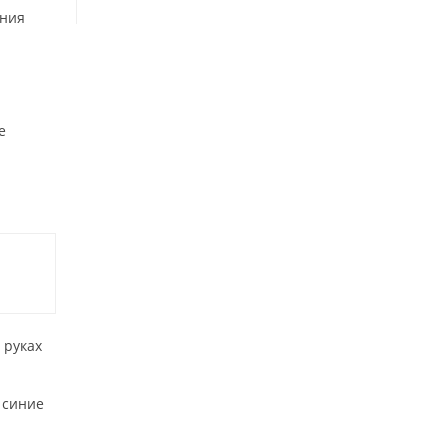
ания
е
 руках
е синие