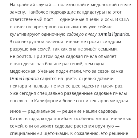
На крайний случай — полезно найти медоносной пчеле
замену. Наиболее подходящие кандидатуры на этот
ответственный пост — одиночные пчёлы и осы. В США
в качестве «резервного» опылителя уже сейчас
культивируют одиночную
садовую пчелу
(
).
Osmia lignaria
Этой некрупной зелёной пчёлке не грозит синдром
разрушения семей, так как она не живёт семьями,
не роится. При этом одна садовая пчела опыляет
в пятьдесят раз больше растений, чем одна
медоносная. Учёные подсчитали, что за сезон самка
садится на цветы с целью добычи
Osmia lignaria
нектара и пыльцы не менее шестидесяти тысяч раз.
Уже сегодня специально разведённые садовые пчёлы
опыляют в Калифорнии более сотни гектаров миндаля.
Иное — радикальное — решение нашли садоводы
Китая: в годы, когда погибает особенно много пчелиных
семей, они опыляют садовые растения вручную —
специальными щёточками. К сожалению, это решение