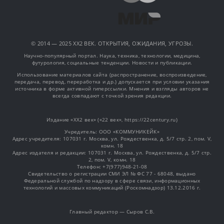
© 2014 — 2025 XX2 ВЕК. ОТКРЫТИЯ, ОЖИДАНИЯ, УГРОЗЫ.
Научно-популярный портал. Наука, техника, технологии, медицина,
футурология, социальные тенденции. Новости и публикации.
Использование материалов сайта (распространение, воспроизведение,
передача, перевод, переработка и др.) допускается при условии указания
источника в форме активной гиперссылки. Мнения и взгляды авторов не
всегда совпадают с точкой зрения редакции.
Издание «XX2 век» («22 век», https://22century.ru)
Учредитель: OOO «КОММУНИКЕЙК»
Адрес учредителя: 107031 г. Москва, ул. Рождественка, д. 5/7 стр. 2, пом. V,
комн. 18
Адрес издателя и редакции: 107031 г. Москва, ул. Рождественка, д. 5/7 стр.
2, пом. V, комн. 18
Телефон: +7(977)948-21-08
Свидетельство о регистрации СМИ ЭЛ № ФС 77 - 68048, выдано
Федеральной службой по надзору в сфере связи, информационных
технологий и массовых коммуникаций (Роскомнадзор) 13.12.2016 г.
Главный редактор — Сыров С.В.