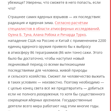
убежище? Уверены, что сможете в него попасть, если
что?
Страшнее самих ядерных взрывов — их последствия:
радиация и ядерная зима.
Согласно расчётам
специалистов в области атмосферных исследований,
Оуэна Б. Туна, Алана Робока и Ричарда Турко
,
нападение США на Россию и Китай с применением 2200
единиц ядерного оружия привело бы к выбросу
в атмосферу 86 тераграммов (86 млн тонн) сажи. Этого
было бы достаточно, чтобы наступил новый
ледниковый период со всеми вытекающими
последствиями для человека, живой природы
и сельского хозяйства. Сможет ли человечество выжить
в таких условиях — неизвестно. Поэтому необходимо —
с целью конец света всё же предотвратить — добиться
если не полного
разоружения
, то хотя бы существенного
сокращения ядерных арсеналов
. Государственные
деятели всего мира работают над этим многие годы.