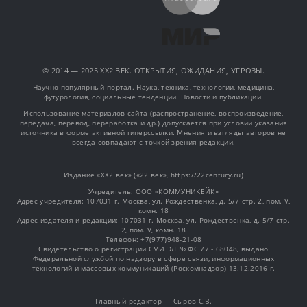
© 2014 — 2025 XX2 ВЕК. ОТКРЫТИЯ, ОЖИДАНИЯ, УГРОЗЫ.
Научно-популярный портал. Наука, техника, технологии, медицина,
футурология, социальные тенденции. Новости и публикации.
Использование материалов сайта (распространение, воспроизведение,
передача, перевод, переработка и др.) допускается при условии указания
источника в форме активной гиперссылки. Мнения и взгляды авторов не
всегда совпадают с точкой зрения редакции.
Издание «XX2 век» («22 век», https://22century.ru)
Учредитель: OOO «КОММУНИКЕЙК»
Адрес учредителя: 107031 г. Москва, ул. Рождественка, д. 5/7 стр. 2, пом. V,
комн. 18
Адрес издателя и редакции: 107031 г. Москва, ул. Рождественка, д. 5/7 стр.
2, пом. V, комн. 18
Телефон: +7(977)948-21-08
Свидетельство о регистрации СМИ ЭЛ № ФС 77 - 68048, выдано
Федеральной службой по надзору в сфере связи, информационных
технологий и массовых коммуникаций (Роскомнадзор) 13.12.2016 г.
Главный редактор — Сыров С.В.