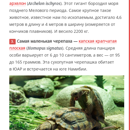
архелон
(
). Этот гигант бороздил моря
Archelon ischyros
позднего Мелового периода. Самое крупное такое
животное, известное нам по ископаемым, достигало 4,6
метров в длину и 4 метров в ширину (измеряется от
кончиков плавников). И весило 2200 кг.
Самая маленькая черепаха —
капская крапчатая
3.
плоская
(
). Средняя длина панциря
Homopus signatus
особи варьирует от 6 до 10 сантиметров, а вес — от 95
до 165 граммов. Эта сухопутная черепашка обитает
в ЮАР и встречается на юге Намибии.