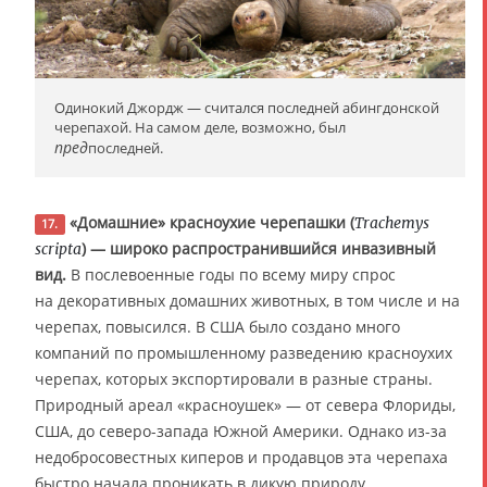
Одинокий Джордж — считался последней абингдонской
черепахой. На самом деле, возможно, был
пред
последней.
«Домашние» красноухие черепашки (
Trachemys
17.
) — широко распространившийся инвазивный
scripta
вид.
В послевоенные годы по всему миру спрос
на декоративных домашних животных, в том числе и на
черепах, повысился. В США было создано много
компаний по промышленному разведению красноухих
черепах, которых экспортировали в разные страны.
Природный ареал «красноушек» — от севера Флориды,
США, до северо-запада Южной Америки. Однако из-за
недобросовестных киперов и продавцов эта черепаха
быстро начала проникать в дикую природу