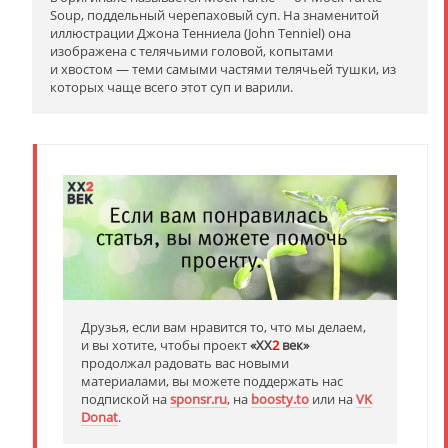
Soup, поддельный черепаховый суп. На знаменитой
иллюстрации Джона Тенниела (John Tenniel) она
изображена с телячьими головой, копытами
и хвостом — теми самыми частями телячьей тушки, из
которых чаще всего этот суп и варили.
Друзья, если вам нравится то, что мы делаем,
и вы хотите, чтобы проект
«XX
2
век»
продолжал радовать вас новыми
материалами, вы можете поддержать нас
подпиской на
sponsr.ru
, на
boosty.to
или на
VK
Donat
.