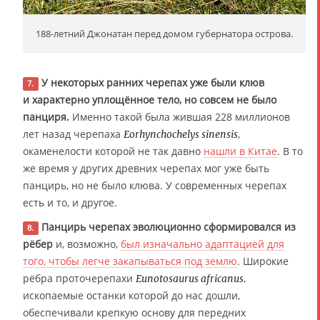
188-летний Джонатан перед домом губернатора острова.
У некоторых ранних черепах уже были клюв
7.
и характерно уплощённое тело, но совсем не было
панциря.
Именно такой была жившая 228 миллионов
лет назад черепаха
,
Eorhynchochelys sinensis
окаменелости которой не так давно
нашли в Китае
. В то
же время у других древних черепах мог уже быть
панцирь, но не было клюва. У современных черепах
есть и то, и другое.
Панцирь черепах эволюционно сформировался из
8.
рёбер
и, возможно,
был изначально адаптацией для
того, чтобы легче закапываться под землю
. Широкие
рёбра проточерепахи
,
Eunotosaurus africanus
ископаемые останки которой до нас дошли,
обеспечивали крепкую основу для передних