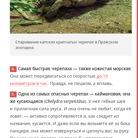
Спаривание капских крапчатых черепах в Пражском
зоопарке.
Самая быстрая черепаха — также кожистая морская
.
4.
Она может передвигаться со скоростью
до 10
километров в час
. Правда, не пешком, а вплавь.
Одна из самых опасных черепах — каймановая, она
5.
же кусающаяся
(
). У неё гибкая шея
Chelydra serpentina
и приличная сила укуса. И она очень не любит, когда её
ловят, — активно сопротивляется и, как следует из
названия, кусается. И даже если вы возьмёте её за бока
панциря, она может извернуться и цапнуть вас за руку.