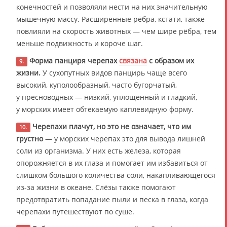
конечностей и позволяли нести на них значительную
мышечную массу. Расширенные рёбра, кстати, также
повлияли на скорость животных — чем шире рёбра, тем
меньше подвижность и короче шаг.
Форма панциря черепах
связана
с образом их
9.
жизни.
У сухопутных видов панцирь чаще всего
высокий, куполообразный, часто бугорчатый,
у пресноводных — низкий, уплощённый и гладкий,
у морских имеет обтекаемую каплевидную форму.
Черепахи плачут, но это не означает, что им
10.
грустно
— у морских черепах это для вывода лишней
соли из организма. У них есть железа, которая
опорожняется в их глаза и помогает им избавиться от
слишком большого количества соли, накапливающегося
из-за жизни в океане. Слёзы также помогают
предотвратить попадание пыли и песка в глаза, когда
черепахи путешествуют по суше.