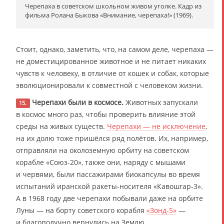
Черепаха в советском школьном живом уголке. Кадр из
фильма Ролана Быкова «Внимание, черепаха!» (1969).
Стоит, однако, заметить, что, на самом деле, черепаха —
не доместицированное животное и не питает никаких
чувств к человеку, в отличие от кошек и собак, которые
эволюционировали к совместной с человеком жизни.
Черепахи были в космосе.
Животных запускали
15.
в космос много раз, чтобы проверить влияние этой
среды на живых существ.
Черепахи — не исключение
,
на их долю тоже пришёлся ряд полётов. Их, например,
отправляли на околоземную орбиту на советском
корабле «Союз-20», также они, наряду с мышами
и червями, были пассажирами биокапсулы во время
испытаний иранской ракеты-носителя «Кавошгар-3».
А в 1968 году две черепахи побывали даже на орбите
Луны — на борту советского корабля
«Зонд-5»
—
и благополучно вернулись на Землю.