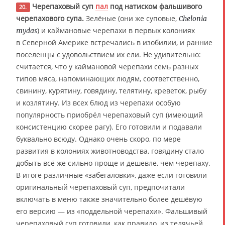
Черепаховый суп
пал
под натиском фальшивого
20.
черепахового супа.
Зелёные (они же суповые,
Chelonia
) и каймановые черепахи в первых колониях
mydas
в Северной Америке встречались в изобилии, и ранние
поселенцы с удовольствием их ели. Не удивительно:
считается, что у каймановой черепахи семь разных
типов мяса, напоминающих людям, соответственно,
свинину, курятину, говядину, телятину, креветок, рыбу
и козлятину. Из всех блюд из черепахи особую
популярность приобрёл черепаховый суп (имеющий
консистенцию скорее рагу). Его готовили и подавали
буквально всюду. Однако очень скоро, по мере
развития в колониях животноводства, говядину стало
добыть всё же сильно проще и дешевле, чем черепаху.
В итоге различные «забегаловки», даже если готовили
оригинальный черепаховый суп, предпочитали
включать в меню также значительно более дешёвую
его версию — из «поддельной черепахи». Фальшивый
черепаховый суп готовили, как правило, из телячьей