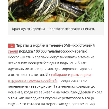
Красноухая черепаха — прототип черепашек-ниндзя.
Пираты и моряки в течение XVII—XIX столетий
19.
съели
порядка 100 000 галапагосских черепах.
Поскольку эти черепахи могут выживать в течение
нескольких месяцев без еды и воды, они были
идеальными «консервами» для моряков, пиратов
и охотников на китов. Их
собирали и размещали
в грузовых трюмах кораблей
, предварительно
перевернув «вверх дном». Там черепах хранили до
момента, когда их забивали на мясо. Сам Дарвин писал
о том, как насладился вкусом черепахового мяса (а
ещё — что катался на черепахах для развлечения).