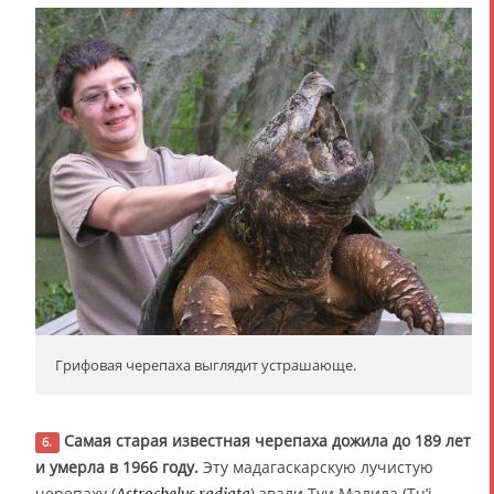
Грифовая черепаха выглядит устрашающе.
Самая старая известная черепаха дожила до 189 лет
6.
и умерла в 1966 году.
Эту мадагаскарскую лучистую
черепаху (
) звали Туи Малила (Tu’i
Astrochelys radiata