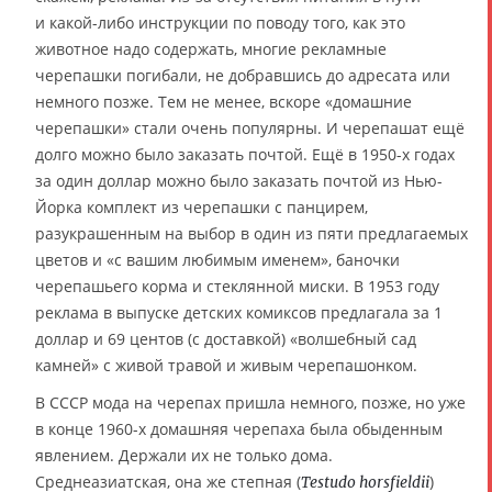
и какой-либо инструкции по поводу того, как это
животное надо содержать, многие рекламные
черепашки погибали, не добравшись до адресата или
немного позже. Тем не менее, вскоре «домашние
черепашки» стали очень популярны. И черепашат ещё
долго можно было заказать почтой. Ещё в 1950-х годах
за один доллар можно было заказать почтой из Нью-
Йорка комплект из черепашки с панцирем,
разукрашенным на выбор в один из пяти предлагаемых
цветов и «с вашим любимым именем», баночки
черепашьего корма и стеклянной миски. В 1953 году
реклама в выпуске детских комиксов предлагала за 1
доллар и 69 центов (с доставкой) «волшебный сад
камней» с живой травой и живым черепашонком.
В СССР мода на черепах пришла немного, позже, но уже
в конце 1960-х домашняя черепаха была обыденным
явлением. Держали их не только дома.
Среднеазиатская, она же степная (
)
Testudo horsfieldii