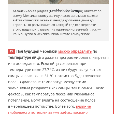
Атлантическая ридлея (
Lepidochelys kempii
) обитает по
всему Мексиканскому заливу, часто заплывая далеко
в Атлантический океан и иногда доплывая даже до
Европы. Но размножаться каждый год все черепахи
этого вида приплывают на один-единственный пляж —
Ранчо Нуэво в мексиканском штате Тамаулипас.
Пол будущей черепахи
можно определить
по
13.
температуре яйца
и даже запрограммировать, нагревая
или охлаждая его. Если яйца созревают при
температуре ниже 27,7 °C, из них будут вылупляться
самцы, а если выше 31 °C, потомство будет женского
пола. В диапазоне температур между этими
значениями рождаются как самцы, так и самки. Такие
факторы, как температура песка или глобальное
потепление, могут влиять на соотношение полов
в черепашьем потомстве. Более того,
влияние
глобального потепления уже зафиксировано
.