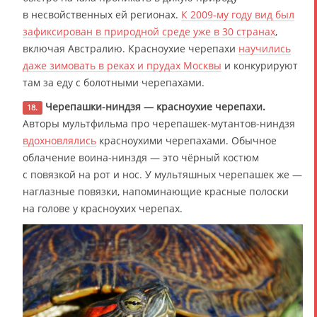
в несвойственных ей регионах.
К 2009-му году вид был
зафиксирован в природной среде уже в 30 странах
,
включая Австралию. Красноухие черепахи
научились
даже зимовать в реках и прудах Москвы
и конкурируют
там за еду с болотными черепахами.
Черепашки-ниндзя — красноухие черепахи.
18.
Авторы мультфильма про черепашек-мутантов-ниндзя
вдохновлялись
красноухими черепахами. Обычное
облачение воина-нинздя — это чёрный костюм
с повязкой на рот и нос. У мультяшных черепашек же —
наглазные повязки, напоминающие красные полоски
на голове у красноухих черепах.