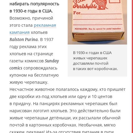
набирать популярность
в 1930-е годы в США.
Возможно, причиной
этого стала
рекламная
кампания
хлопьев
. В 1937
Ralston Purina
году реклама этих
В 1930-х годах в США
хлопьев на странице
живых черепашек
газеты комиксов
Sunday
доставляли почтой
сопровождалась
comics
в таких вот коробочках.
купоном на бесплатную
живую черепашку.
Несчастное животное полагалось каждому, кто пришлёт
две коробки из-под хлопьев или одну и 10 центов
в придачу. На панцирях рекламных черепашек был
нарисован логотип хлопьев. Это действительно были
живые черепашьи детёныши, их рассылали обычной
почтой в картонных коробочках. Необычная, мягко
скажем, реклама! Из-за отсутствия питания в пути