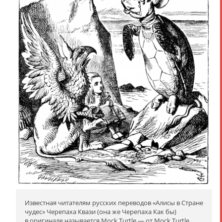
Известная читателям русских переводов «Алисы в Стране
чудес» Черепаха Квази (она же Черепаха Как бы)
в оригинале называется Mock Turtle — от Mock Turtle