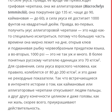
По силе укуса, правда, её вроде бы превосходит
грифовая черепаха, она же аллигаторовая (
Macrochelys
), она покрупнее (до 135 кг, чаще до 90,
temminckii
каймановая — до 60), а сила укуса её достигает 1000
фунтов на квадратный дюйм. Правда, во-первых,
получить укус аллигаторовой черепахи — это надо как-
то специально исхитриться, потому что большую часть
времени она мирно лежит на дне, открыв клюв
и подманивая рыбку червеобразным придатком языка,
а во-вторых, 1000 psi — это не так уж и много. В более
понятных русскому читателю единицах это 70 кг/см
.
2
Для сравнения, сила укуса взрослого человека, как
правило, колеблется от 80 до 200 кг/см
, и это даже
2
не рекордные показатели. Так что встречающиеся
в интернете истории о том, как каймановые или
аллигаторовые черепахи откусывают людям пальцы,
а друг другу конечности целиком и даже головы, как
ни жаль, скорее всего, приукрашивают
действительность.