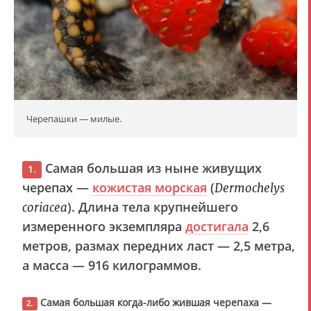
Черепашки — милые.
Самая большая из ныне живущих
1.
черепах —
кожистая морская
(
Dermochelys
). Длина тела крупнейшего
coriacea
измеренного экземпляра
достигала
2,6
метров, размах передних ласт — 2,5 метра,
а масса — 916 килограммов.
Самая большая когда-либо жившая черепаха —
2.